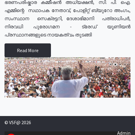
ഭരണപരിഷ്കാര കമ്മീഷൻ അധ്യക്ഷൻ, സി. പി. ഐ.
എമ്മിന്റെ സഥാപക നേതാവ്, പോളിറ്റ് ബ്യുറോ അംഗം,
സംസ്ഥാന സെക്രട്ടറി, ദേശാഭിമാനി പത്രാധിപർ,
നിരവധി പുരോഗമന - ട്രേഡ് യൂണിയൻ
പ്രസ്ഥാനങ്ങളുടെ നായകത്വം തുടങ്ങി
Read More
© VSF@ 2026
Admin