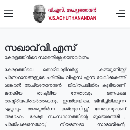
സഖാവ് വി.എസ്
കേരളത്തിൻറെ സമരതീക്ഷ്ണ യൌവ്വനം
കേരളത്തിലെ തൊഴിലാളിവർഗ്ഗ - കമ്യൂണിസ്റ്റ്
പ്രസ്ഥാനങ്ങളുടെ ചരിത്രം വിഎസ് എന്ന വേലിക്കകത്ത്
ശങ്കരൻ അച്യുതാനന്ദൻ ജീവിതചരിത്രം കൂടിയാണ്.
ജനകീയ രാഷ്ട്രീയ നേതാവും ജനപക്ഷ
രാഷ്ട്രീയപ്രവർത്തകനും ഇന്ത്യയിലെ ജീവിച്ചിരിക്കുന്ന
ഏറ്റവും തലമുതിർന്ന കമ്യൂണിസ്റ്റ് നേതാവുമാണ്
അദ്ദേഹം. കേരള സംസ്ഥാനത്തിന്റെ മുഖ്യമന്ത്രി ,
പ്രതിപക്ഷനേതാവ്, നിയമസഭാ സാമാജികൻ,