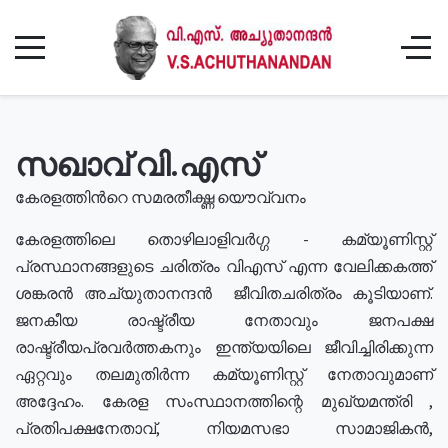
സഖാവ് വി.എസ്
കേരളത്തിൻറെ സമരതീക്ഷ്ണ യൌവ്വനം
കേരളത്തിലെ തൊഴിലാളിവർഗ്ഗ - കമ്യൂണിസ്റ്റ്
പ്രസ്ഥാനങ്ങളുടെ ചരിത്രം വിഎസ് എന്ന വേലിക്കകത്ത്
ശങ്കരൻ അച്യുതാനന്ദൻ ജീവിതചരിത്രം കൂടിയാണ്.
ജനകീയ രാഷ്ട്രീയ നേതാവും ജനപക്ഷ
രാഷ്ട്രീയപ്രവർത്തകനും ഇന്ത്യയിലെ ജീവിച്ചിരിക്കുന്ന
ഏറ്റവും തലമുതിർന്ന കമ്യൂണിസ്റ്റ് നേതാവുമാണ്
അദ്ദേഹം. കേരള സംസ്ഥാനത്തിന്റെ മുഖ്യമന്ത്രി ,
പ്രതിപക്ഷനേതാവ്, നിയമസഭാ സാമാജികൻ,