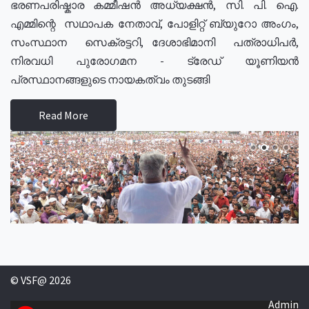
ഭരണപരിഷ്കാര കമ്മീഷൻ അധ്യക്ഷൻ, സി. പി. ഐ.
എമ്മിന്റെ സഥാപക നേതാവ്, പോളിറ്റ് ബ്യുറോ അംഗം,
സംസ്ഥാന സെക്രട്ടറി, ദേശാഭിമാനി പത്രാധിപർ,
നിരവധി പുരോഗമന - ട്രേഡ് യൂണിയൻ
പ്രസ്ഥാനങ്ങളുടെ നായകത്വം തുടങ്ങി
Read More
© VSF@ 2026
Admin