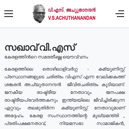
സഖാവ് വി.എസ്
കേരളത്തിൻറെ സമരതീക്ഷ്ണ യൌവ്വനം
കേരളത്തിലെ തൊഴിലാളിവർഗ്ഗ - കമ്യൂണിസ്റ്റ്
പ്രസ്ഥാനങ്ങളുടെ ചരിത്രം വിഎസ് എന്ന വേലിക്കകത്ത്
ശങ്കരൻ അച്യുതാനന്ദൻ ജീവിതചരിത്രം കൂടിയാണ്.
ജനകീയ രാഷ്ട്രീയ നേതാവും ജനപക്ഷ
രാഷ്ട്രീയപ്രവർത്തകനും ഇന്ത്യയിലെ ജീവിച്ചിരിക്കുന്ന
ഏറ്റവും തലമുതിർന്ന കമ്യൂണിസ്റ്റ് നേതാവുമാണ്
അദ്ദേഹം. കേരള സംസ്ഥാനത്തിന്റെ മുഖ്യമന്ത്രി ,
പ്രതിപക്ഷനേതാവ്, നിയമസഭാ സാമാജികൻ,