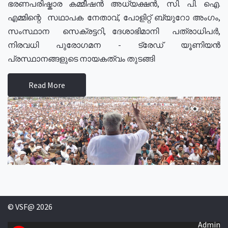
ഭരണപരിഷ്കാര കമ്മീഷൻ അധ്യക്ഷൻ, സി. പി. ഐ.
എമ്മിന്റെ സഥാപക നേതാവ്, പോളിറ്റ് ബ്യുറോ അംഗം,
സംസ്ഥാന സെക്രട്ടറി, ദേശാഭിമാനി പത്രാധിപർ,
നിരവധി പുരോഗമന - ട്രേഡ് യൂണിയൻ
പ്രസ്ഥാനങ്ങളുടെ നായകത്വം തുടങ്ങി
Read More
© VSF@ 2026
Admin