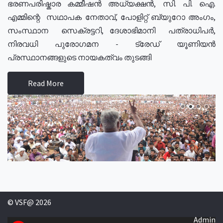
ഭരണപരിഷ്കാര കമ്മീഷൻ അധ്യക്ഷൻ, സി. പി. ഐ.
എമ്മിന്റെ സഥാപക നേതാവ്, പോളിറ്റ് ബ്യുറോ അംഗം,
സംസ്ഥാന സെക്രട്ടറി, ദേശാഭിമാനി പത്രാധിപർ,
നിരവധി പുരോഗമന - ട്രേഡ് യൂണിയൻ
പ്രസ്ഥാനങ്ങളുടെ നായകത്വം തുടങ്ങി
Read More
© VSF@ 2026
Admin