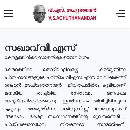
സഖാവ് വി.എസ്
കേരളത്തിൻറെ സമരതീക്ഷ്ണ യൌവ്വനം
കേരളത്തിലെ തൊഴിലാളിവർഗ്ഗ - കമ്യൂണിസ്റ്റ്
പ്രസ്ഥാനങ്ങളുടെ ചരിത്രം വിഎസ് എന്ന വേലിക്കകത്ത്
ശങ്കരൻ അച്യുതാനന്ദൻ ജീവിതചരിത്രം കൂടിയാണ്.
ജനകീയ രാഷ്ട്രീയ നേതാവും ജനപക്ഷ
രാഷ്ട്രീയപ്രവർത്തകനും ഇന്ത്യയിലെ ജീവിച്ചിരിക്കുന്ന
ഏറ്റവും തലമുതിർന്ന കമ്യൂണിസ്റ്റ് നേതാവുമാണ്
അദ്ദേഹം. കേരള സംസ്ഥാനത്തിന്റെ മുഖ്യമന്ത്രി ,
പ്രതിപക്ഷനേതാവ്, നിയമസഭാ സാമാജികൻ,