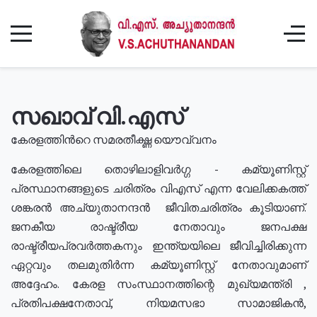
സഖാവ് വി.എസ്
കേരളത്തിൻറെ സമരതീക്ഷ്ണ യൌവ്വനം
കേരളത്തിലെ തൊഴിലാളിവർഗ്ഗ - കമ്യൂണിസ്റ്റ്
പ്രസ്ഥാനങ്ങളുടെ ചരിത്രം വിഎസ് എന്ന വേലിക്കകത്ത്
ശങ്കരൻ അച്യുതാനന്ദൻ ജീവിതചരിത്രം കൂടിയാണ്.
ജനകീയ രാഷ്ട്രീയ നേതാവും ജനപക്ഷ
രാഷ്ട്രീയപ്രവർത്തകനും ഇന്ത്യയിലെ ജീവിച്ചിരിക്കുന്ന
ഏറ്റവും തലമുതിർന്ന കമ്യൂണിസ്റ്റ് നേതാവുമാണ്
അദ്ദേഹം. കേരള സംസ്ഥാനത്തിന്റെ മുഖ്യമന്ത്രി ,
പ്രതിപക്ഷനേതാവ്, നിയമസഭാ സാമാജികൻ,