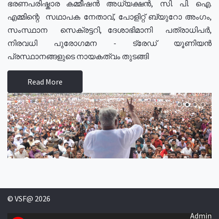
ഭരണപരിഷ്കാര കമ്മീഷൻ അധ്യക്ഷൻ, സി. പി. ഐ.
എമ്മിന്റെ സഥാപക നേതാവ്, പോളിറ്റ് ബ്യുറോ അംഗം,
സംസ്ഥാന സെക്രട്ടറി, ദേശാഭിമാനി പത്രാധിപർ,
നിരവധി പുരോഗമന - ട്രേഡ് യൂണിയൻ
പ്രസ്ഥാനങ്ങളുടെ നായകത്വം തുടങ്ങി
Read More
© VSF@ 2026
Admin