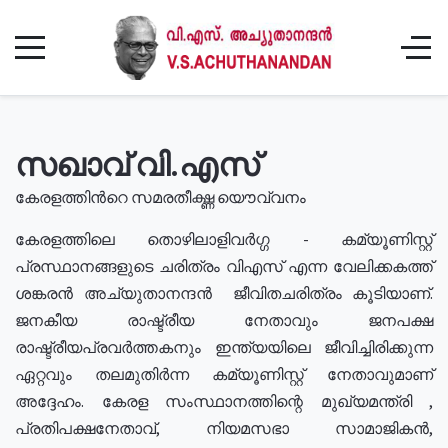
സഖാവ് വി.എസ്
കേരളത്തിൻറെ സമരതീക്ഷ്ണ യൌവ്വനം
കേരളത്തിലെ തൊഴിലാളിവർഗ്ഗ - കമ്യൂണിസ്റ്റ്
പ്രസ്ഥാനങ്ങളുടെ ചരിത്രം വിഎസ് എന്ന വേലിക്കകത്ത്
ശങ്കരൻ അച്യുതാനന്ദൻ ജീവിതചരിത്രം കൂടിയാണ്.
ജനകീയ രാഷ്ട്രീയ നേതാവും ജനപക്ഷ
രാഷ്ട്രീയപ്രവർത്തകനും ഇന്ത്യയിലെ ജീവിച്ചിരിക്കുന്ന
ഏറ്റവും തലമുതിർന്ന കമ്യൂണിസ്റ്റ് നേതാവുമാണ്
അദ്ദേഹം. കേരള സംസ്ഥാനത്തിന്റെ മുഖ്യമന്ത്രി ,
പ്രതിപക്ഷനേതാവ്, നിയമസഭാ സാമാജികൻ,