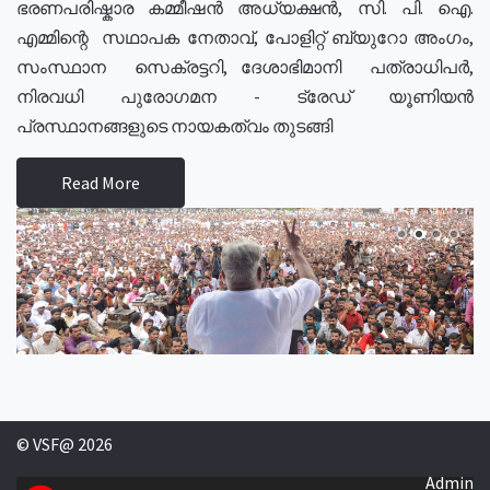
ഭരണപരിഷ്കാര കമ്മീഷൻ അധ്യക്ഷൻ, സി. പി. ഐ.
എമ്മിന്റെ സഥാപക നേതാവ്, പോളിറ്റ് ബ്യുറോ അംഗം,
സംസ്ഥാന സെക്രട്ടറി, ദേശാഭിമാനി പത്രാധിപർ,
നിരവധി പുരോഗമന - ട്രേഡ് യൂണിയൻ
പ്രസ്ഥാനങ്ങളുടെ നായകത്വം തുടങ്ങി
Read More
© VSF@ 2026
Admin