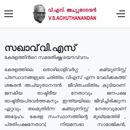
സഖാവ് വി.എസ്
കേരളത്തിൻറെ സമരതീക്ഷ്ണ യൌവ്വനം
കേരളത്തിലെ തൊഴിലാളിവർഗ്ഗ - കമ്യൂണിസ്റ്റ്
പ്രസ്ഥാനങ്ങളുടെ ചരിത്രം വിഎസ് എന്ന വേലിക്കകത്ത്
ശങ്കരൻ അച്യുതാനന്ദൻ ജീവിതചരിത്രം കൂടിയാണ്.
ജനകീയ രാഷ്ട്രീയ നേതാവും ജനപക്ഷ
രാഷ്ട്രീയപ്രവർത്തകനും ഇന്ത്യയിലെ ജീവിച്ചിരിക്കുന്ന
ഏറ്റവും തലമുതിർന്ന കമ്യൂണിസ്റ്റ് നേതാവുമാണ്
അദ്ദേഹം. കേരള സംസ്ഥാനത്തിന്റെ മുഖ്യമന്ത്രി ,
പ്രതിപക്ഷനേതാവ്, നിയമസഭാ സാമാജികൻ,