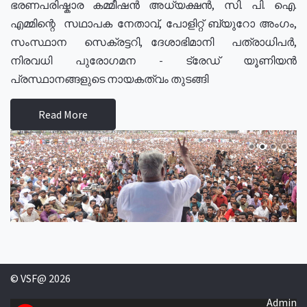
ഭരണപരിഷ്കാര കമ്മീഷൻ അധ്യക്ഷൻ, സി. പി. ഐ.
എമ്മിന്റെ സഥാപക നേതാവ്, പോളിറ്റ് ബ്യുറോ അംഗം,
സംസ്ഥാന സെക്രട്ടറി, ദേശാഭിമാനി പത്രാധിപർ,
നിരവധി പുരോഗമന - ട്രേഡ് യൂണിയൻ
പ്രസ്ഥാനങ്ങളുടെ നായകത്വം തുടങ്ങി
Read More
© VSF@ 2026
Admin