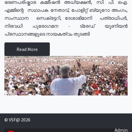
ഭരണപരിഷ്കാര കമ്മീഷൻ അധ്യക്ഷൻ, സി. പി. ഐ.
എമ്മിന്റെ സഥാപക നേതാവ്, പോളിറ്റ് ബ്യുറോ അംഗം,
സംസ്ഥാന സെക്രട്ടറി, ദേശാഭിമാനി പത്രാധിപർ,
നിരവധി പുരോഗമന - ട്രേഡ് യൂണിയൻ
പ്രസ്ഥാനങ്ങളുടെ നായകത്വം തുടങ്ങി
Read More
© VSF@ 2026
Admin