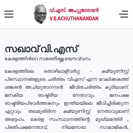
സഖാവ് വി.എസ്
കേരളത്തിൻറെ സമരതീക്ഷ്ണ യൌവ്വനം
കേരളത്തിലെ തൊഴിലാളിവർഗ്ഗ - കമ്യൂണിസ്റ്റ്
പ്രസ്ഥാനങ്ങളുടെ ചരിത്രം വിഎസ് എന്ന വേലിക്കകത്ത്
ശങ്കരൻ അച്യുതാനന്ദൻ ജീവിതചരിത്രം കൂടിയാണ്.
ജനകീയ രാഷ്ട്രീയ നേതാവും ജനപക്ഷ
രാഷ്ട്രീയപ്രവർത്തകനും ഇന്ത്യയിലെ ജീവിച്ചിരിക്കുന്ന
ഏറ്റവും തലമുതിർന്ന കമ്യൂണിസ്റ്റ് നേതാവുമാണ്
അദ്ദേഹം. കേരള സംസ്ഥാനത്തിന്റെ മുഖ്യമന്ത്രി ,
പ്രതിപക്ഷനേതാവ്, നിയമസഭാ സാമാജികൻ,