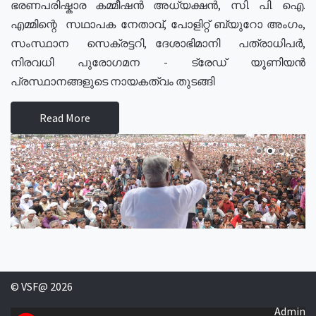
ഭരണപരിഷ്കാര കമ്മീഷൻ അധ്യക്ഷൻ, സി. പി. ഐ.
എമ്മിന്റെ സഥാപക നേതാവ്, പോളിറ്റ് ബ്യുറോ അംഗം,
സംസ്ഥാന സെക്രട്ടറി, ദേശാഭിമാനി പത്രാധിപർ,
നിരവധി പുരോഗമന - ട്രേഡ് യൂണിയൻ
പ്രസ്ഥാനങ്ങളുടെ നായകത്വം തുടങ്ങി
Read More
© VSF@ 2026
Admin