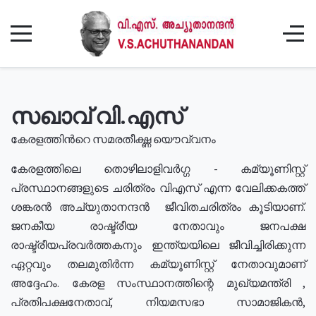
സഖാവ് വി.എസ്
കേരളത്തിൻറെ സമരതീക്ഷ്ണ യൌവ്വനം
കേരളത്തിലെ തൊഴിലാളിവർഗ്ഗ - കമ്യൂണിസ്റ്റ്
പ്രസ്ഥാനങ്ങളുടെ ചരിത്രം വിഎസ് എന്ന വേലിക്കകത്ത്
ശങ്കരൻ അച്യുതാനന്ദൻ ജീവിതചരിത്രം കൂടിയാണ്.
ജനകീയ രാഷ്ട്രീയ നേതാവും ജനപക്ഷ
രാഷ്ട്രീയപ്രവർത്തകനും ഇന്ത്യയിലെ ജീവിച്ചിരിക്കുന്ന
ഏറ്റവും തലമുതിർന്ന കമ്യൂണിസ്റ്റ് നേതാവുമാണ്
അദ്ദേഹം. കേരള സംസ്ഥാനത്തിന്റെ മുഖ്യമന്ത്രി ,
പ്രതിപക്ഷനേതാവ്, നിയമസഭാ സാമാജികൻ,