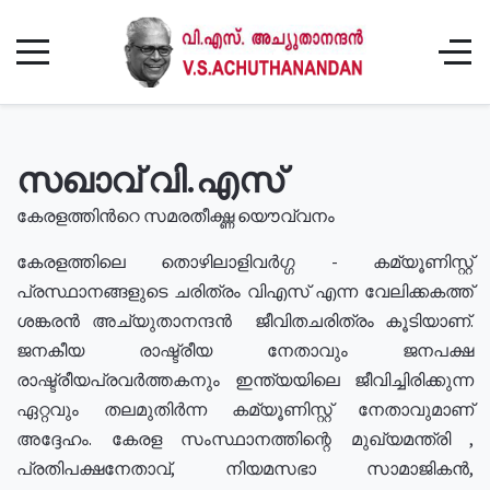
സഖാവ് വി.എസ്
കേരളത്തിൻറെ സമരതീക്ഷ്ണ യൌവ്വനം
കേരളത്തിലെ തൊഴിലാളിവർഗ്ഗ - കമ്യൂണിസ്റ്റ്
പ്രസ്ഥാനങ്ങളുടെ ചരിത്രം വിഎസ് എന്ന വേലിക്കകത്ത്
ശങ്കരൻ അച്യുതാനന്ദൻ ജീവിതചരിത്രം കൂടിയാണ്.
ജനകീയ രാഷ്ട്രീയ നേതാവും ജനപക്ഷ
രാഷ്ട്രീയപ്രവർത്തകനും ഇന്ത്യയിലെ ജീവിച്ചിരിക്കുന്ന
ഏറ്റവും തലമുതിർന്ന കമ്യൂണിസ്റ്റ് നേതാവുമാണ്
അദ്ദേഹം. കേരള സംസ്ഥാനത്തിന്റെ മുഖ്യമന്ത്രി ,
പ്രതിപക്ഷനേതാവ്, നിയമസഭാ സാമാജികൻ,