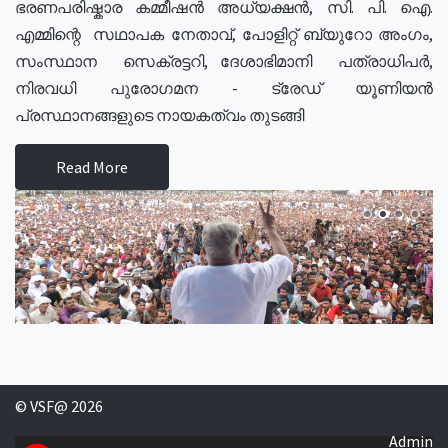
ഭരണപരിഷ്കാര കമ്മീഷൻ അധ്യക്ഷൻ, സി. പി. ഐ.
എമ്മിന്റെ സഥാപക നേതാവ്, പോളിറ്റ് ബ്യുറോ അംഗം,
സംസ്ഥാന സെക്രട്ടറി, ദേശാഭിമാനി പത്രാധിപർ,
നിരവധി പുരോഗമന - ട്രേഡ് യൂണിയൻ
പ്രസ്ഥാനങ്ങളുടെ നായകത്വം തുടങ്ങി
Read More
© VSF@ 2026
Admin