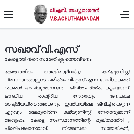
സഖാവ് വി.എസ്
കേരളത്തിൻറെ സമരതീക്ഷ്ണ യൌവ്വനം
കേരളത്തിലെ തൊഴിലാളിവർഗ്ഗ - കമ്യൂണിസ്റ്റ്
പ്രസ്ഥാനങ്ങളുടെ ചരിത്രം വിഎസ് എന്ന വേലിക്കകത്ത്
ശങ്കരൻ അച്യുതാനന്ദൻ ജീവിതചരിത്രം കൂടിയാണ്.
ജനകീയ രാഷ്ട്രീയ നേതാവും ജനപക്ഷ
രാഷ്ട്രീയപ്രവർത്തകനും ഇന്ത്യയിലെ ജീവിച്ചിരിക്കുന്ന
ഏറ്റവും തലമുതിർന്ന കമ്യൂണിസ്റ്റ് നേതാവുമാണ്
അദ്ദേഹം. കേരള സംസ്ഥാനത്തിന്റെ മുഖ്യമന്ത്രി ,
പ്രതിപക്ഷനേതാവ്, നിയമസഭാ സാമാജികൻ,