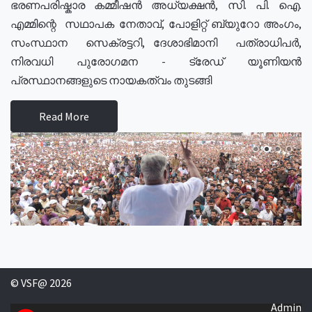
ഭരണപരിഷ്കാര കമ്മീഷൻ അധ്യക്ഷൻ, സി. പി. ഐ.
എമ്മിന്റെ സഥാപക നേതാവ്, പോളിറ്റ് ബ്യുറോ അംഗം,
സംസ്ഥാന സെക്രട്ടറി, ദേശാഭിമാനി പത്രാധിപർ,
നിരവധി പുരോഗമന - ട്രേഡ് യൂണിയൻ
പ്രസ്ഥാനങ്ങളുടെ നായകത്വം തുടങ്ങി
Read More
© VSF@ 2026
Admin