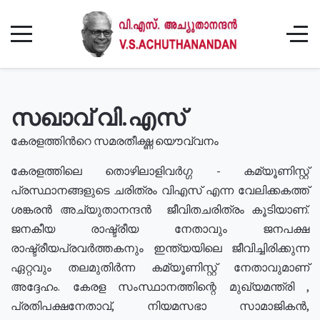
സഖാവ് വി.എസ്
കേരളത്തിൻറെ സമരതീക്ഷ്ണ യൌവ്വനം
കേരളത്തിലെ തൊഴിലാളിവർഗ്ഗ - കമ്യൂണിസ്റ്റ്
പ്രസ്ഥാനങ്ങളുടെ ചരിത്രം വിഎസ് എന്ന വേലിക്കകത്ത്
ശങ്കരൻ അച്യുതാനന്ദൻ ജീവിതചരിത്രം കൂടിയാണ്.
ജനകീയ രാഷ്ട്രീയ നേതാവും ജനപക്ഷ
രാഷ്ട്രീയപ്രവർത്തകനും ഇന്ത്യയിലെ ജീവിച്ചിരിക്കുന്ന
ഏറ്റവും തലമുതിർന്ന കമ്യൂണിസ്റ്റ് നേതാവുമാണ്
അദ്ദേഹം. കേരള സംസ്ഥാനത്തിന്റെ മുഖ്യമന്ത്രി ,
പ്രതിപക്ഷനേതാവ്, നിയമസഭാ സാമാജികൻ,