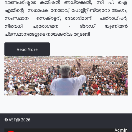
ഭരണപരിഷ്കാര കമ്മീഷൻ അധ്യക്ഷൻ, സി. പി. ഐ.
എമ്മിന്റെ സഥാപക നേതാവ്, പോളിറ്റ് ബ്യുറോ അംഗം,
സംസ്ഥാന സെക്രട്ടറി, ദേശാഭിമാനി പത്രാധിപർ,
നിരവധി പുരോഗമന - ട്രേഡ് യൂണിയൻ
പ്രസ്ഥാനങ്ങളുടെ നായകത്വം തുടങ്ങി
Read More
© VSF@ 2026
Admin