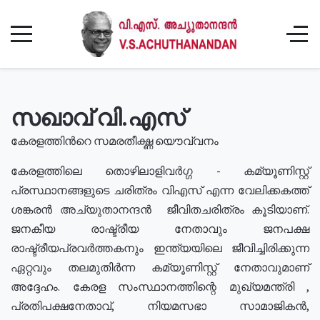
സഖാവ് വി.എസ്
കേരളത്തിൻറെ സമരതീക്ഷ്ണ യൌവ്വനം
കേരളത്തിലെ തൊഴിലാളിവർഗ്ഗ - കമ്യൂണിസ്റ്റ്
പ്രസ്ഥാനങ്ങളുടെ ചരിത്രം വിഎസ് എന്ന വേലിക്കകത്ത്
ശങ്കരൻ അച്യുതാനന്ദൻ ജീവിതചരിത്രം കൂടിയാണ്.
ജനകീയ രാഷ്ട്രീയ നേതാവും ജനപക്ഷ
രാഷ്ട്രീയപ്രവർത്തകനും ഇന്ത്യയിലെ ജീവിച്ചിരിക്കുന്ന
ഏറ്റവും തലമുതിർന്ന കമ്യൂണിസ്റ്റ് നേതാവുമാണ്
അദ്ദേഹം. കേരള സംസ്ഥാനത്തിന്റെ മുഖ്യമന്ത്രി ,
പ്രതിപക്ഷനേതാവ്, നിയമസഭാ സാമാജികൻ,