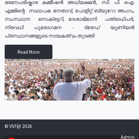
ഭരണപരിഷ്കാര കമ്മീഷൻ അധ്യക്ഷൻ, സി. പി. ഐ.
എമ്മിന്റെ സഥാപക നേതാവ്, പോളിറ്റ് ബ്യുറോ അംഗം,
സംസ്ഥാന സെക്രട്ടറി, ദേശാഭിമാനി പത്രാധിപർ,
നിരവധി പുരോഗമന - ട്രേഡ് യൂണിയൻ
പ്രസ്ഥാനങ്ങളുടെ നായകത്വം തുടങ്ങി
Read More
© VSF@ 2026
Admin