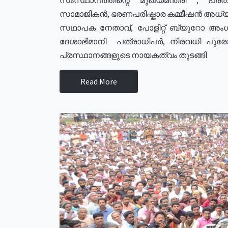
സാമാജികൻ, ഭരണപരിഷ്കാര കമ്മീഷൻ അധ്യക്
സഥാപക നേതാവ്, പോളിറ്റ് ബ്യുറോ അംഗ
ദേശാഭിമാനി പത്രാധിപർ, നിരവധി പു
പ്രസ്ഥാനങ്ങളുടെ നായകത്വം തുടങ്ങി
Read More