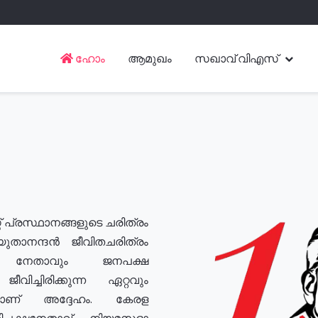
ഹോം
ആമുഖം
സഖാവ് വിഎസ്
് പ്രസ്ഥാനങ്ങളുടെ ചരിത്രം
യുതാനന്ദൻ ജീവിതചരിത്രം
യ നേതാവും ജനപക്ഷ
വിച്ചിരിക്കുന്ന ഏറ്റവും
ുമാണ് അദ്ദേഹം. കേരള
രതിപക്ഷനേതാവ്, നിയമസഭാ