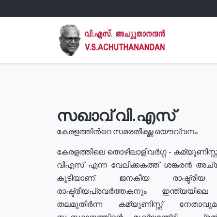
സഖാവ് വി.എസ്
കേരളത്തിൻറെ സമരതീക്ഷ്ണ യൌവ്വനം
കേരളത്തിലെ തൊഴിലാളിവർഗ്ഗ - കമ്യൂണിസ്റ്റ
വിഎസ് എന്ന വേലിക്കകത്ത് ശങ്കരൻ അച്
കൂടിയാണ്. ജനകീയ രാഷ്ട്രീ
രാഷ്ട്രീയപ്രവർത്തകനും ഇന്ത്യയിലെ ജീ
തലമുതിർന്ന കമ്യൂണിസ്റ്റ് നേതാവ
സംസ്ഥാനത്തിന്റെ മുഖ്യമന്ത്രി , പ്