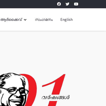
ആർക്കൈവ്
സംഗമനം
English