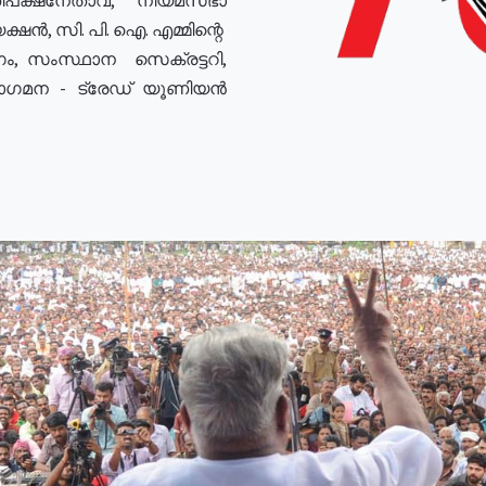
ഷൻ, സി. പി. ഐ. എമ്മിന്റെ
ം, സംസ്ഥാന സെക്രട്ടറി,
രോഗമന - ട്രേഡ് യൂണിയൻ