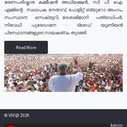
ഭരണപരിഷ്കാര കമ്മീഷൻ അധ്യക്ഷൻ, സി. പി. ഐ.
എമ്മിന്റെ സഥാപക നേതാവ്, പോളിറ്റ് ബ്യുറോ അംഗം,
സംസ്ഥാന സെക്രട്ടറി, ദേശാഭിമാനി പത്രാധിപർ,
നിരവധി പുരോഗമന - ട്രേഡ് യൂണിയൻ
പ്രസ്ഥാനങ്ങളുടെ നായകത്വം തുടങ്ങി
Read More
© VSF@ 2026
Admin