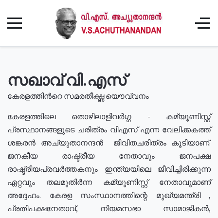
സഖാവ് വി.എസ്
കേരളത്തിൻറെ സമരതീക്ഷ്ണ യൌവ്വനം
കേരളത്തിലെ തൊഴിലാളിവർഗ്ഗ - കമ്യൂണിസ്റ്റ്
പ്രസ്ഥാനങ്ങളുടെ ചരിത്രം വിഎസ് എന്ന വേലിക്കകത്ത്
ശങ്കരൻ അച്യുതാനന്ദൻ ജീവിതചരിത്രം കൂടിയാണ്.
ജനകീയ രാഷ്ട്രീയ നേതാവും ജനപക്ഷ
രാഷ്ട്രീയപ്രവർത്തകനും ഇന്ത്യയിലെ ജീവിച്ചിരിക്കുന്ന
ഏറ്റവും തലമുതിർന്ന കമ്യൂണിസ്റ്റ് നേതാവുമാണ്
അദ്ദേഹം. കേരള സംസ്ഥാനത്തിന്റെ മുഖ്യമന്ത്രി ,
പ്രതിപക്ഷനേതാവ്, നിയമസഭാ സാമാജികൻ,