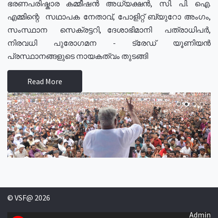
ഭരണപരിഷ്കാര കമ്മീഷൻ അധ്യക്ഷൻ, സി. പി. ഐ.
എമ്മിന്റെ സഥാപക നേതാവ്, പോളിറ്റ് ബ്യുറോ അംഗം,
സംസ്ഥാന സെക്രട്ടറി, ദേശാഭിമാനി പത്രാധിപർ,
നിരവധി പുരോഗമന - ട്രേഡ് യൂണിയൻ
പ്രസ്ഥാനങ്ങളുടെ നായകത്വം തുടങ്ങി
Read More
© VSF@ 2026
Admin