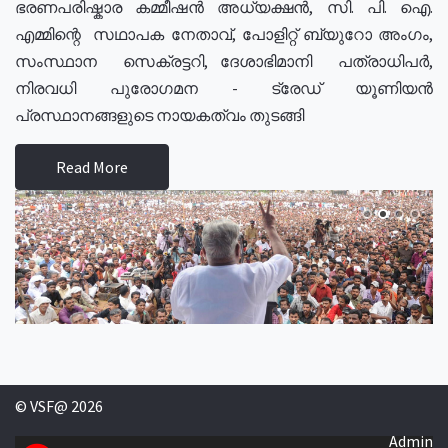
ഭരണപരിഷ്കാര കമ്മീഷൻ അധ്യക്ഷൻ, സി. പി. ഐ.
എമ്മിന്റെ സഥാപക നേതാവ്, പോളിറ്റ് ബ്യുറോ അംഗം,
സംസ്ഥാന സെക്രട്ടറി, ദേശാഭിമാനി പത്രാധിപർ,
നിരവധി പുരോഗമന - ട്രേഡ് യൂണിയൻ
പ്രസ്ഥാനങ്ങളുടെ നായകത്വം തുടങ്ങി
Read More
© VSF@ 2026
Admin