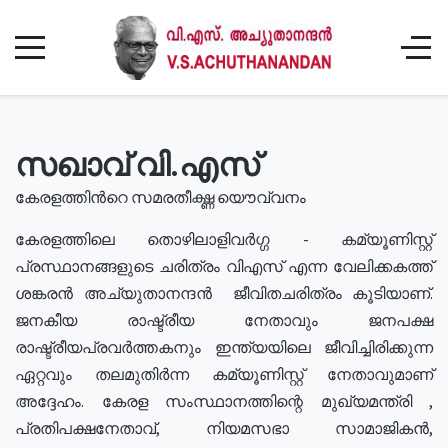
സഖാവ് വി.എസ്
കേരളത്തിൻറെ സമരതീക്ഷ്ണ യൌവ്വനം
കേരളത്തിലെ തൊഴിലാളിവർഗ്ഗ - കമ്യൂണിസ്റ്റ്
പ്രസ്ഥാനങ്ങളുടെ ചരിത്രം വിഎസ് എന്ന വേലിക്കകത്ത്
ശങ്കരൻ അച്യുതാനന്ദൻ ജീവിതചരിത്രം കൂടിയാണ്.
ജനകീയ രാഷ്ട്രീയ നേതാവും ജനപക്ഷ
രാഷ്ട്രീയപ്രവർത്തകനും ഇന്ത്യയിലെ ജീവിച്ചിരിക്കുന്ന
ഏറ്റവും തലമുതിർന്ന കമ്യൂണിസ്റ്റ് നേതാവുമാണ്
അദ്ദേഹം. കേരള സംസ്ഥാനത്തിന്റെ മുഖ്യമന്ത്രി ,
പ്രതിപക്ഷനേതാവ്, നിയമസഭാ സാമാജികൻ,