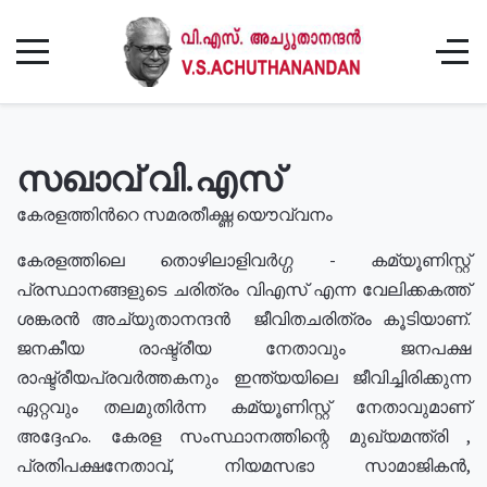
സഖാവ് വി.എസ്
കേരളത്തിൻറെ സമരതീക്ഷ്ണ യൌവ്വനം
കേരളത്തിലെ തൊഴിലാളിവർഗ്ഗ - കമ്യൂണിസ്റ്റ്
പ്രസ്ഥാനങ്ങളുടെ ചരിത്രം വിഎസ് എന്ന വേലിക്കകത്ത്
ശങ്കരൻ അച്യുതാനന്ദൻ ജീവിതചരിത്രം കൂടിയാണ്.
ജനകീയ രാഷ്ട്രീയ നേതാവും ജനപക്ഷ
രാഷ്ട്രീയപ്രവർത്തകനും ഇന്ത്യയിലെ ജീവിച്ചിരിക്കുന്ന
ഏറ്റവും തലമുതിർന്ന കമ്യൂണിസ്റ്റ് നേതാവുമാണ്
അദ്ദേഹം. കേരള സംസ്ഥാനത്തിന്റെ മുഖ്യമന്ത്രി ,
പ്രതിപക്ഷനേതാവ്, നിയമസഭാ സാമാജികൻ,