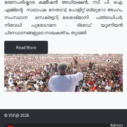
ഭരണപരിഷ്കാര കമ്മീഷൻ അധ്യക്ഷൻ, സി. പി. ഐ.
എമ്മിന്റെ സഥാപക നേതാവ്, പോളിറ്റ് ബ്യുറോ അംഗം,
സംസ്ഥാന സെക്രട്ടറി, ദേശാഭിമാനി പത്രാധിപർ,
നിരവധി പുരോഗമന - ട്രേഡ് യൂണിയൻ
പ്രസ്ഥാനങ്ങളുടെ നായകത്വം തുടങ്ങി
Read More
© VSF@ 2026
Admin