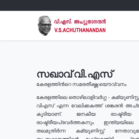
സഖാവ് വി.എസ്
കേരളത്തിൻറെ സമരതീക്ഷ്ണ യൌവ്വനം
കേരളത്തിലെ തൊഴിലാളിവർഗ്ഗ - കമ്യൂണിസ്റ്റ
വിഎസ് എന്ന വേലിക്കകത്ത് ശങ്കരൻ അച്
കൂടിയാണ്. ജനകീയ രാഷ്ട്രീ
രാഷ്ട്രീയപ്രവർത്തകനും ഇന്ത്യയിലെ ജീ
തലമുതിർന്ന കമ്യൂണിസ്റ്റ് നേതാവ
സംസ്ഥാനത്തിന്റെ മുഖ്യമന്ത്രി , പ്