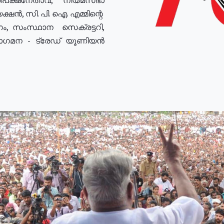
ഷൻ, സി. പി. ഐ. എമ്മിന്റെ
ം, സംസ്ഥാന സെക്രട്ടറി,
രോഗമന - ട്രേഡ് യൂണിയൻ