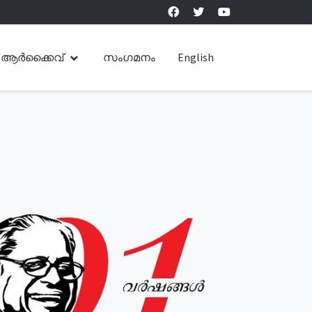
ആർക്കൈവ്
സംഗമനം
English