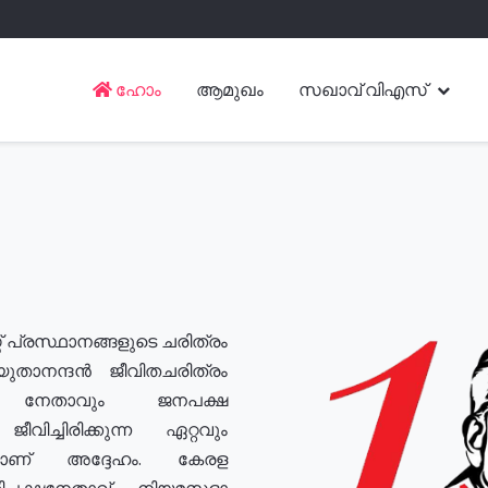
ഹോം
ആമുഖം
സഖാവ് വിഎസ്
് പ്രസ്ഥാനങ്ങളുടെ ചരിത്രം
യുതാനന്ദൻ ജീവിതചരിത്രം
യ നേതാവും ജനപക്ഷ
വിച്ചിരിക്കുന്ന ഏറ്റവും
ുമാണ് അദ്ദേഹം. കേരള
രതിപക്ഷനേതാവ്, നിയമസഭാ