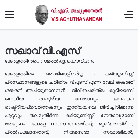
സഖാവ് വി.എസ്
കേരളത്തിൻറെ സമരതീക്ഷ്ണ യൌവ്വനം
കേരളത്തിലെ തൊഴിലാളിവർഗ്ഗ - കമ്യൂണിസ്റ്റ്
പ്രസ്ഥാനങ്ങളുടെ ചരിത്രം വിഎസ് എന്ന വേലിക്കകത്ത്
ശങ്കരൻ അച്യുതാനന്ദൻ ജീവിതചരിത്രം കൂടിയാണ്.
ജനകീയ രാഷ്ട്രീയ നേതാവും ജനപക്ഷ
രാഷ്ട്രീയപ്രവർത്തകനും ഇന്ത്യയിലെ ജീവിച്ചിരിക്കുന്ന
ഏറ്റവും തലമുതിർന്ന കമ്യൂണിസ്റ്റ് നേതാവുമാണ്
അദ്ദേഹം. കേരള സംസ്ഥാനത്തിന്റെ മുഖ്യമന്ത്രി ,
പ്രതിപക്ഷനേതാവ്, നിയമസഭാ സാമാജികൻ,