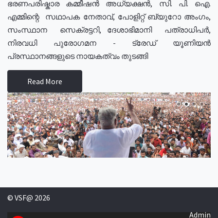
ഭരണപരിഷ്കാര കമ്മീഷൻ അധ്യക്ഷൻ, സി. പി. ഐ.
എമ്മിന്റെ സഥാപക നേതാവ്, പോളിറ്റ് ബ്യുറോ അംഗം,
സംസ്ഥാന സെക്രട്ടറി, ദേശാഭിമാനി പത്രാധിപർ,
നിരവധി പുരോഗമന - ട്രേഡ് യൂണിയൻ
പ്രസ്ഥാനങ്ങളുടെ നായകത്വം തുടങ്ങി
Read More
© VSF@ 2026
Admin