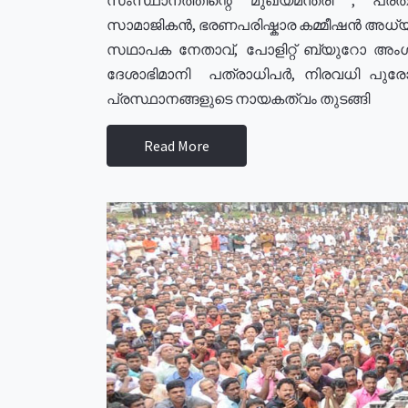
സാമാജികൻ, ഭരണപരിഷ്കാര കമ്മീഷൻ അധ്യക്
സഥാപക നേതാവ്, പോളിറ്റ് ബ്യുറോ അംഗ
ദേശാഭിമാനി പത്രാധിപർ, നിരവധി പു
പ്രസ്ഥാനങ്ങളുടെ നായകത്വം തുടങ്ങി
Read More