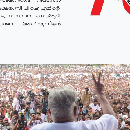
ഷൻ, സി. പി. ഐ. എമ്മിന്റെ
ം, സംസ്ഥാന സെക്രട്ടറി,
രോഗമന - ട്രേഡ് യൂണിയൻ