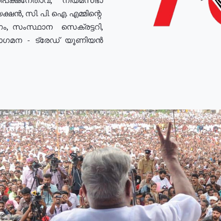
ഷൻ, സി. പി. ഐ. എമ്മിന്റെ
ം, സംസ്ഥാന സെക്രട്ടറി,
രോഗമന - ട്രേഡ് യൂണിയൻ