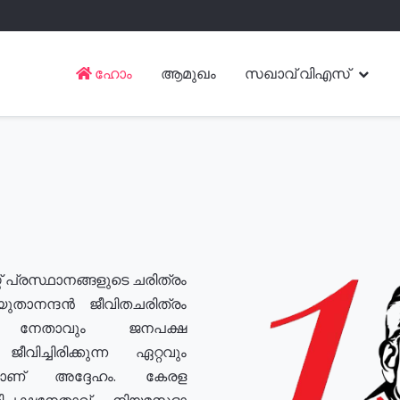
ഹോം
ആമുഖം
സഖാവ് വിഎസ്
് പ്രസ്ഥാനങ്ങളുടെ ചരിത്രം
യുതാനന്ദൻ ജീവിതചരിത്രം
യ നേതാവും ജനപക്ഷ
വിച്ചിരിക്കുന്ന ഏറ്റവും
ുമാണ് അദ്ദേഹം. കേരള
രതിപക്ഷനേതാവ്, നിയമസഭാ