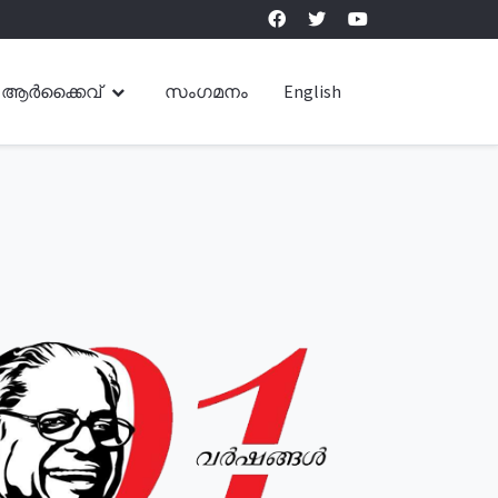
ആർക്കൈവ്
സംഗമനം
English