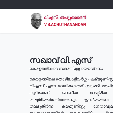
സഖാവ് വി.എസ്
കേരളത്തിൻറെ സമരതീക്ഷ്ണ യൌവ്വനം
കേരളത്തിലെ തൊഴിലാളിവർഗ്ഗ - കമ്യൂണിസ്റ്റ
വിഎസ് എന്ന വേലിക്കകത്ത് ശങ്കരൻ അച്
കൂടിയാണ്. ജനകീയ രാഷ്ട്രീ
രാഷ്ട്രീയപ്രവർത്തകനും ഇന്ത്യയിലെ ജീ
തലമുതിർന്ന കമ്യൂണിസ്റ്റ് നേതാവ
സംസ്ഥാനത്തിന്റെ മുഖ്യമന്ത്രി , പ്