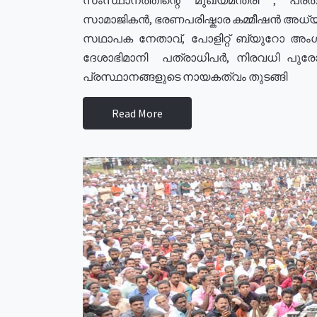
സാമാജികൻ, ഭരണപരിഷ്കാര കമ്മീഷൻ അധ്യക്
സഥാപക നേതാവ്, പോളിറ്റ് ബ്യുറോ അംഗ
ദേശാഭിമാനി പത്രാധിപർ, നിരവധി പു
പ്രസ്ഥാനങ്ങളുടെ നായകത്വം തുടങ്ങി
Read More