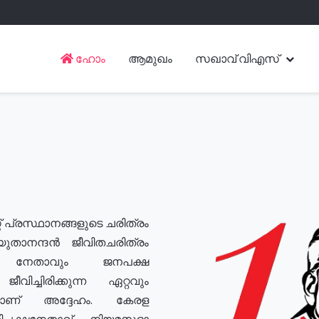
ഹോം
ആമുഖം
സഖാവ് വിഎസ്
് പ്രസ്ഥാനങ്ങളുടെ ചരിത്രം
യുതാനന്ദൻ ജീവിതചരിത്രം
യ നേതാവും ജനപക്ഷ
വിച്ചിരിക്കുന്ന ഏറ്റവും
ുമാണ് അദ്ദേഹം. കേരള
രതിപക്ഷനേതാവ്, നിയമസഭാ