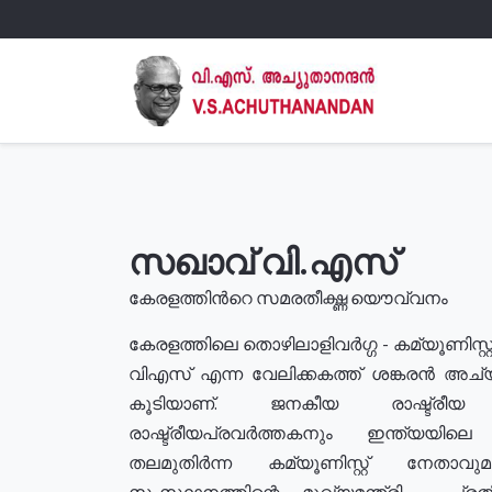
സഖാവ് വി.എസ്
കേരളത്തിൻറെ സമരതീക്ഷ്ണ യൌവ്വനം
കേരളത്തിലെ തൊഴിലാളിവർഗ്ഗ - കമ്യൂണിസ്റ്റ
വിഎസ് എന്ന വേലിക്കകത്ത് ശങ്കരൻ അച്
കൂടിയാണ്. ജനകീയ രാഷ്ട്രീ
രാഷ്ട്രീയപ്രവർത്തകനും ഇന്ത്യയിലെ ജീ
തലമുതിർന്ന കമ്യൂണിസ്റ്റ് നേതാവ
സംസ്ഥാനത്തിന്റെ മുഖ്യമന്ത്രി , പ്