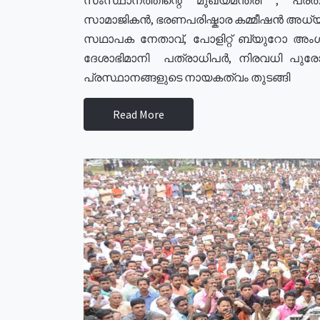
സാമാജികൻ, ഭരണപരിഷ്കാര കമ്മീഷൻ അധ്യക്
സഥാപക നേതാവ്, പോളിറ്റ് ബ്യുറോ അംഗ
ദേശാഭിമാനി പത്രാധിപർ, നിരവധി പു
പ്രസ്ഥാനങ്ങളുടെ നായകത്വം തുടങ്ങി
Read More