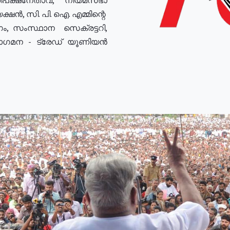
ഷൻ, സി. പി. ഐ. എമ്മിന്റെ
ം, സംസ്ഥാന സെക്രട്ടറി,
രോഗമന - ട്രേഡ് യൂണിയൻ