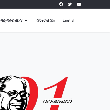
ആർക്കൈവ്
സംഗമനം
English