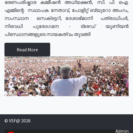
ഭരണപരിഷ്കാര കമ്മീഷൻ അധ്യക്ഷൻ, സി. പി. ഐ.
എമ്മിന്റെ സഥാപക നേതാവ്, പോളിറ്റ് ബ്യുറോ അംഗം,
സംസ്ഥാന സെക്രട്ടറി, ദേശാഭിമാനി പത്രാധിപർ,
നിരവധി പുരോഗമന - ട്രേഡ് യൂണിയൻ
പ്രസ്ഥാനങ്ങളുടെ നായകത്വം തുടങ്ങി
Read More
© VSF@ 2026
Admin