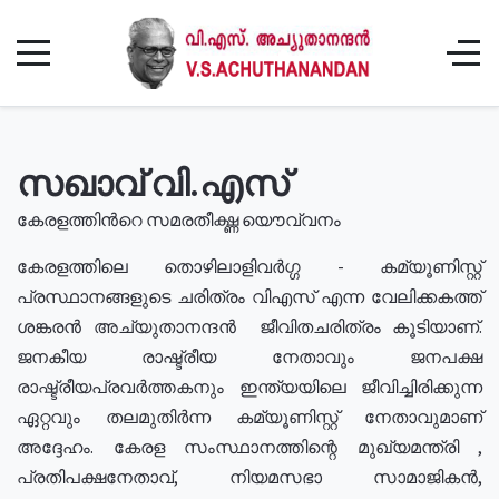
സഖാവ് വി.എസ്
കേരളത്തിൻറെ സമരതീക്ഷ്ണ യൌവ്വനം
കേരളത്തിലെ തൊഴിലാളിവർഗ്ഗ - കമ്യൂണിസ്റ്റ്
പ്രസ്ഥാനങ്ങളുടെ ചരിത്രം വിഎസ് എന്ന വേലിക്കകത്ത്
ശങ്കരൻ അച്യുതാനന്ദൻ ജീവിതചരിത്രം കൂടിയാണ്.
ജനകീയ രാഷ്ട്രീയ നേതാവും ജനപക്ഷ
രാഷ്ട്രീയപ്രവർത്തകനും ഇന്ത്യയിലെ ജീവിച്ചിരിക്കുന്ന
ഏറ്റവും തലമുതിർന്ന കമ്യൂണിസ്റ്റ് നേതാവുമാണ്
അദ്ദേഹം. കേരള സംസ്ഥാനത്തിന്റെ മുഖ്യമന്ത്രി ,
പ്രതിപക്ഷനേതാവ്, നിയമസഭാ സാമാജികൻ,