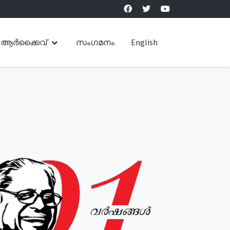
ആർക്കൈവ്
സംഗമനം
English