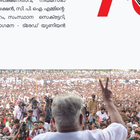
ഷൻ, സി. പി. ഐ. എമ്മിന്റെ
ം, സംസ്ഥാന സെക്രട്ടറി,
രോഗമന - ട്രേഡ് യൂണിയൻ