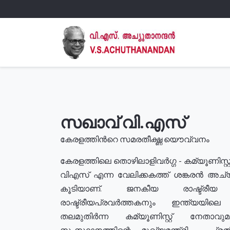
സഖാവ് വി.എസ്
കേരളത്തിൻറെ സമരതീക്ഷ്ണ യൌവ്വനം
കേരളത്തിലെ തൊഴിലാളിവർഗ്ഗ - കമ്യൂണിസ്റ്റ
വിഎസ് എന്ന വേലിക്കകത്ത് ശങ്കരൻ അച്
കൂടിയാണ്. ജനകീയ രാഷ്ട്രീ
രാഷ്ട്രീയപ്രവർത്തകനും ഇന്ത്യയിലെ ജീ
തലമുതിർന്ന കമ്യൂണിസ്റ്റ് നേതാവ
സംസ്ഥാനത്തിന്റെ മുഖ്യമന്ത്രി , പ്