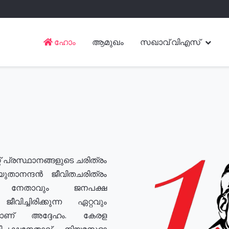
ഹോം
ആമുഖം
സഖാവ് വിഎസ്
് പ്രസ്ഥാനങ്ങളുടെ ചരിത്രം
യുതാനന്ദൻ ജീവിതചരിത്രം
യ നേതാവും ജനപക്ഷ
വിച്ചിരിക്കുന്ന ഏറ്റവും
ുമാണ് അദ്ദേഹം. കേരള
രതിപക്ഷനേതാവ്, നിയമസഭാ