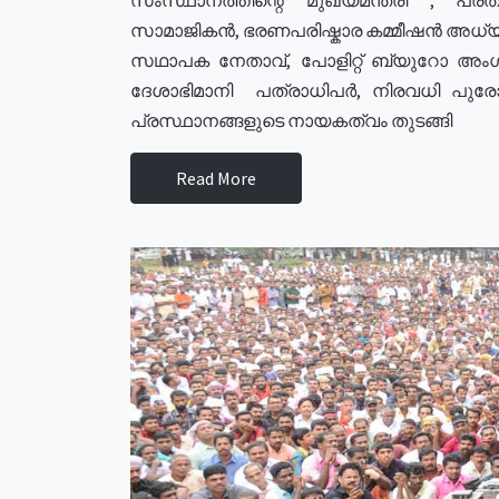
സാമാജികൻ, ഭരണപരിഷ്കാര കമ്മീഷൻ അധ്യക്
സഥാപക നേതാവ്, പോളിറ്റ് ബ്യുറോ അംഗ
ദേശാഭിമാനി പത്രാധിപർ, നിരവധി പു
പ്രസ്ഥാനങ്ങളുടെ നായകത്വം തുടങ്ങി
Read More