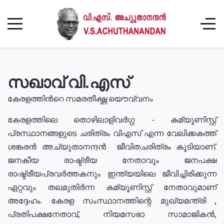
സഖാവ് വി.എസ്
കേരളത്തിൻറെ സമരതീക്ഷ്ണ യൌവ്വനം
കേരളത്തിലെ തൊഴിലാളിവർഗ്ഗ - കമ്യൂണിസ്റ്റ്
പ്രസ്ഥാനങ്ങളുടെ ചരിത്രം വിഎസ് എന്ന വേലിക്കകത്ത്
ശങ്കരൻ അച്യുതാനന്ദൻ ജീവിതചരിത്രം കൂടിയാണ്.
ജനകീയ രാഷ്ട്രീയ നേതാവും ജനപക്ഷ
രാഷ്ട്രീയപ്രവർത്തകനും ഇന്ത്യയിലെ ജീവിച്ചിരിക്കുന്ന
ഏറ്റവും തലമുതിർന്ന കമ്യൂണിസ്റ്റ് നേതാവുമാണ്
അദ്ദേഹം. കേരള സംസ്ഥാനത്തിന്റെ മുഖ്യമന്ത്രി ,
പ്രതിപക്ഷനേതാവ്, നിയമസഭാ സാമാജികൻ,