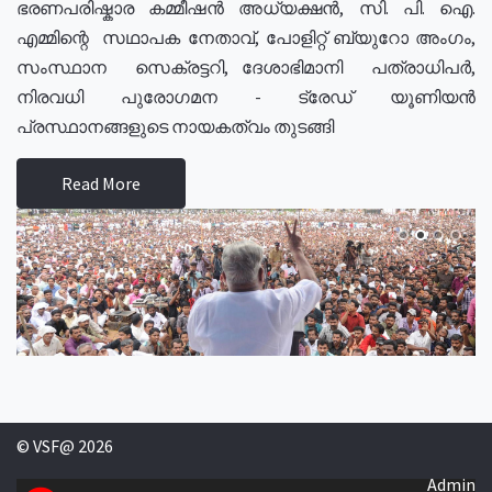
ഭരണപരിഷ്കാര കമ്മീഷൻ അധ്യക്ഷൻ, സി. പി. ഐ.
എമ്മിന്റെ സഥാപക നേതാവ്, പോളിറ്റ് ബ്യുറോ അംഗം,
സംസ്ഥാന സെക്രട്ടറി, ദേശാഭിമാനി പത്രാധിപർ,
നിരവധി പുരോഗമന - ട്രേഡ് യൂണിയൻ
പ്രസ്ഥാനങ്ങളുടെ നായകത്വം തുടങ്ങി
Read More
© VSF@ 2026
Admin