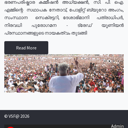
ഭരണപരിഷ്കാര കമ്മീഷൻ അധ്യക്ഷൻ, സി. പി. ഐ.
എമ്മിന്റെ സഥാപക നേതാവ്, പോളിറ്റ് ബ്യുറോ അംഗം,
സംസ്ഥാന സെക്രട്ടറി, ദേശാഭിമാനി പത്രാധിപർ,
നിരവധി പുരോഗമന - ട്രേഡ് യൂണിയൻ
പ്രസ്ഥാനങ്ങളുടെ നായകത്വം തുടങ്ങി
Read More
© VSF@ 2026
Admin