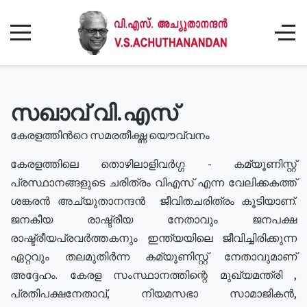
സഖാവ് വി.എസ്
കേരളത്തിൻറെ സമരതീക്ഷ്ണ യൌവ്വനം
കേരളത്തിലെ തൊഴിലാളിവർഗ്ഗ - കമ്യൂണിസ്റ്റ്
പ്രസ്ഥാനങ്ങളുടെ ചരിത്രം വിഎസ് എന്ന വേലിക്കകത്ത്
ശങ്കരൻ അച്യുതാനന്ദൻ ജീവിതചരിത്രം കൂടിയാണ്.
ജനകീയ രാഷ്ട്രീയ നേതാവും ജനപക്ഷ
രാഷ്ട്രീയപ്രവർത്തകനും ഇന്ത്യയിലെ ജീവിച്ചിരിക്കുന്ന
ഏറ്റവും തലമുതിർന്ന കമ്യൂണിസ്റ്റ് നേതാവുമാണ്
അദ്ദേഹം. കേരള സംസ്ഥാനത്തിന്റെ മുഖ്യമന്ത്രി ,
പ്രതിപക്ഷനേതാവ്, നിയമസഭാ സാമാജികൻ,