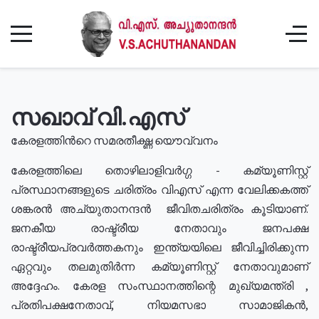
സഖാവ് വി.എസ്
കേരളത്തിൻറെ സമരതീക്ഷ്ണ യൌവ്വനം
കേരളത്തിലെ തൊഴിലാളിവർഗ്ഗ - കമ്യൂണിസ്റ്റ്
പ്രസ്ഥാനങ്ങളുടെ ചരിത്രം വിഎസ് എന്ന വേലിക്കകത്ത്
ശങ്കരൻ അച്യുതാനന്ദൻ ജീവിതചരിത്രം കൂടിയാണ്.
ജനകീയ രാഷ്ട്രീയ നേതാവും ജനപക്ഷ
രാഷ്ട്രീയപ്രവർത്തകനും ഇന്ത്യയിലെ ജീവിച്ചിരിക്കുന്ന
ഏറ്റവും തലമുതിർന്ന കമ്യൂണിസ്റ്റ് നേതാവുമാണ്
അദ്ദേഹം. കേരള സംസ്ഥാനത്തിന്റെ മുഖ്യമന്ത്രി ,
പ്രതിപക്ഷനേതാവ്, നിയമസഭാ സാമാജികൻ,