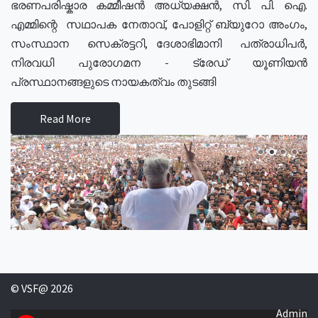
ഭരണപരിഷ്കാര കമ്മീഷൻ അധ്യക്ഷൻ, സി. പി. ഐ.
എമ്മിന്റെ സഥാപക നേതാവ്, പോളിറ്റ് ബ്യുറോ അംഗം,
സംസ്ഥാന സെക്രട്ടറി, ദേശാഭിമാനി പത്രാധിപർ,
നിരവധി പുരോഗമന - ട്രേഡ് യൂണിയൻ
പ്രസ്ഥാനങ്ങളുടെ നായകത്വം തുടങ്ങി
Read More
© VSF@ 2026
Admin