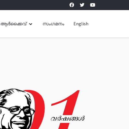
ആർക്കൈവ്
സംഗമനം
English