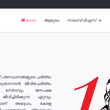
ഹോം
ആമുഖം
സഖാവ് വിഎസ്
് പ്രസ്ഥാനങ്ങളുടെ ചരിത്രം
യുതാനന്ദൻ ജീവിതചരിത്രം
യ നേതാവും ജനപക്ഷ
വിച്ചിരിക്കുന്ന ഏറ്റവും
ുമാണ് അദ്ദേഹം. കേരള
രതിപക്ഷനേതാവ്, നിയമസഭാ