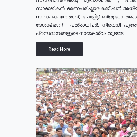
സാമാജികൻ, ഭരണപരിഷ്കാര കമ്മീഷൻ അധ്യക്
സഥാപക നേതാവ്, പോളിറ്റ് ബ്യുറോ അംഗ
ദേശാഭിമാനി പത്രാധിപർ, നിരവധി പു
പ്രസ്ഥാനങ്ങളുടെ നായകത്വം തുടങ്ങി
Read More