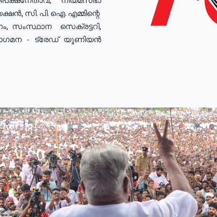
ഷൻ, സി. പി. ഐ. എമ്മിന്റെ
ം, സംസ്ഥാന സെക്രട്ടറി,
രോഗമന - ട്രേഡ് യൂണിയൻ