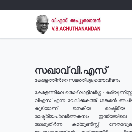
സഖാവ് വി.എസ്
കേരളത്തിൻറെ സമരതീക്ഷ്ണ യൌവ്വനം
കേരളത്തിലെ തൊഴിലാളിവർഗ്ഗ - കമ്യൂണിസ്റ്റ
വിഎസ് എന്ന വേലിക്കകത്ത് ശങ്കരൻ അച്
കൂടിയാണ്. ജനകീയ രാഷ്ട്രീ
രാഷ്ട്രീയപ്രവർത്തകനും ഇന്ത്യയിലെ ജീ
തലമുതിർന്ന കമ്യൂണിസ്റ്റ് നേതാവ
സംസ്ഥാനത്തിന്റെ മുഖ്യമന്ത്രി , പ്