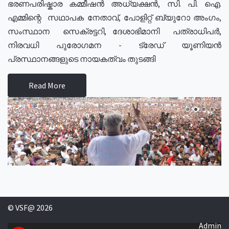
ഭരണപരിഷ്കാര കമ്മീഷൻ അധ്യക്ഷൻ, സി. പി. ഐ.
എമ്മിന്റെ സഥാപക നേതാവ്, പോളിറ്റ് ബ്യുറോ അംഗം,
സംസ്ഥാന സെക്രട്ടറി, ദേശാഭിമാനി പത്രാധിപർ,
നിരവധി പുരോഗമന - ട്രേഡ് യൂണിയൻ
പ്രസ്ഥാനങ്ങളുടെ നായകത്വം തുടങ്ങി
Read More
© VSF@ 2026
Admin