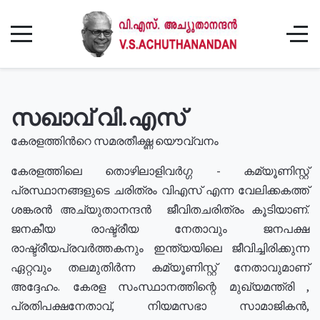
സഖാവ് വി.എസ്
കേരളത്തിൻറെ സമരതീക്ഷ്ണ യൌവ്വനം
കേരളത്തിലെ തൊഴിലാളിവർഗ്ഗ - കമ്യൂണിസ്റ്റ്
പ്രസ്ഥാനങ്ങളുടെ ചരിത്രം വിഎസ് എന്ന വേലിക്കകത്ത്
ശങ്കരൻ അച്യുതാനന്ദൻ ജീവിതചരിത്രം കൂടിയാണ്.
ജനകീയ രാഷ്ട്രീയ നേതാവും ജനപക്ഷ
രാഷ്ട്രീയപ്രവർത്തകനും ഇന്ത്യയിലെ ജീവിച്ചിരിക്കുന്ന
ഏറ്റവും തലമുതിർന്ന കമ്യൂണിസ്റ്റ് നേതാവുമാണ്
അദ്ദേഹം. കേരള സംസ്ഥാനത്തിന്റെ മുഖ്യമന്ത്രി ,
പ്രതിപക്ഷനേതാവ്, നിയമസഭാ സാമാജികൻ,