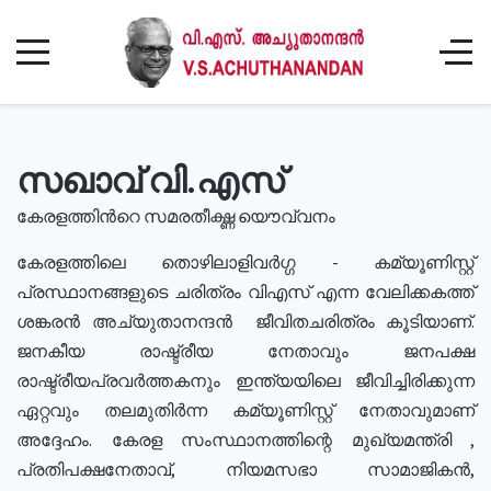
സഖാവ് വി.എസ്
കേരളത്തിൻറെ സമരതീക്ഷ്ണ യൌവ്വനം
കേരളത്തിലെ തൊഴിലാളിവർഗ്ഗ - കമ്യൂണിസ്റ്റ്
പ്രസ്ഥാനങ്ങളുടെ ചരിത്രം വിഎസ് എന്ന വേലിക്കകത്ത്
ശങ്കരൻ അച്യുതാനന്ദൻ ജീവിതചരിത്രം കൂടിയാണ്.
ജനകീയ രാഷ്ട്രീയ നേതാവും ജനപക്ഷ
രാഷ്ട്രീയപ്രവർത്തകനും ഇന്ത്യയിലെ ജീവിച്ചിരിക്കുന്ന
ഏറ്റവും തലമുതിർന്ന കമ്യൂണിസ്റ്റ് നേതാവുമാണ്
അദ്ദേഹം. കേരള സംസ്ഥാനത്തിന്റെ മുഖ്യമന്ത്രി ,
പ്രതിപക്ഷനേതാവ്, നിയമസഭാ സാമാജികൻ,