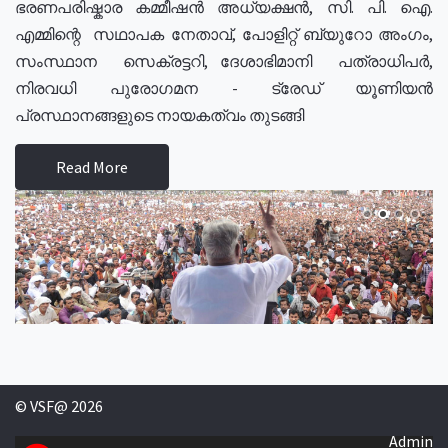
ഭരണപരിഷ്കാര കമ്മീഷൻ അധ്യക്ഷൻ, സി. പി. ഐ.
എമ്മിന്റെ സഥാപക നേതാവ്, പോളിറ്റ് ബ്യുറോ അംഗം,
സംസ്ഥാന സെക്രട്ടറി, ദേശാഭിമാനി പത്രാധിപർ,
നിരവധി പുരോഗമന - ട്രേഡ് യൂണിയൻ
പ്രസ്ഥാനങ്ങളുടെ നായകത്വം തുടങ്ങി
Read More
© VSF@ 2026
Admin