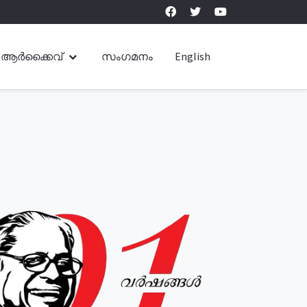
ആർക്കൈവ്
സംഗമനം
English