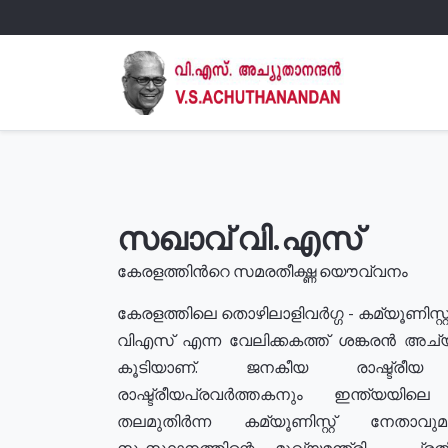
സഖാവ് വി.എസ്
കേരളത്തിൻറെ സമരതീക്ഷ്ണ യൌവ്വനം
കേരളത്തിലെ തൊഴിലാളിവർഗ്ഗ - കമ്യൂണിസ്റ്റ
വിഎസ് എന്ന വേലിക്കകത്ത് ശങ്കരൻ അച്
കൂടിയാണ്. ജനകീയ രാഷ്ട്രീ
രാഷ്ട്രീയപ്രവർത്തകനും ഇന്ത്യയിലെ ജീ
തലമുതിർന്ന കമ്യൂണിസ്റ്റ് നേതാവ
സംസ്ഥാനത്തിന്റെ മുഖ്യമന്ത്രി , പ്