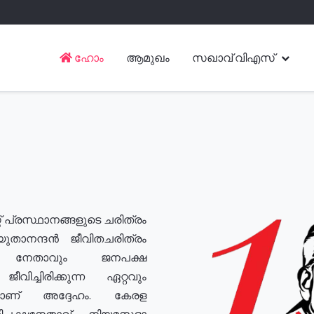
ഹോം
ആമുഖം
സഖാവ് വിഎസ്
് പ്രസ്ഥാനങ്ങളുടെ ചരിത്രം
യുതാനന്ദൻ ജീവിതചരിത്രം
യ നേതാവും ജനപക്ഷ
വിച്ചിരിക്കുന്ന ഏറ്റവും
ുമാണ് അദ്ദേഹം. കേരള
രതിപക്ഷനേതാവ്, നിയമസഭാ