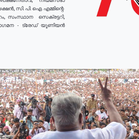
ഷൻ, സി. പി. ഐ. എമ്മിന്റെ
ം, സംസ്ഥാന സെക്രട്ടറി,
രോഗമന - ട്രേഡ് യൂണിയൻ