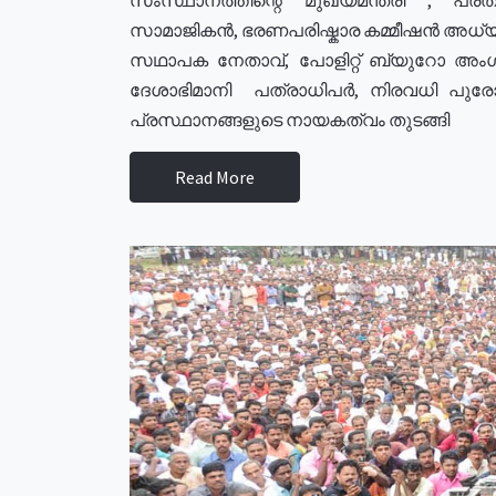
സാമാജികൻ, ഭരണപരിഷ്കാര കമ്മീഷൻ അധ്യക്
സഥാപക നേതാവ്, പോളിറ്റ് ബ്യുറോ അംഗ
ദേശാഭിമാനി പത്രാധിപർ, നിരവധി പു
പ്രസ്ഥാനങ്ങളുടെ നായകത്വം തുടങ്ങി
Read More