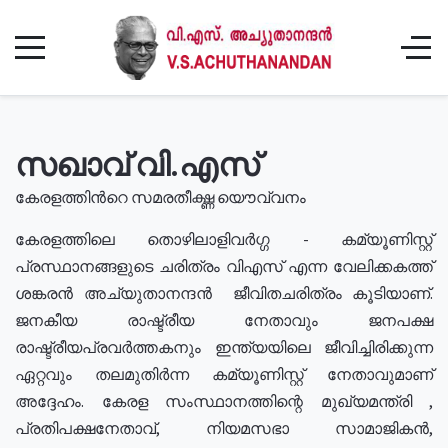
സഖാവ് വി.എസ്
കേരളത്തിൻറെ സമരതീക്ഷ്ണ യൌവ്വനം
കേരളത്തിലെ തൊഴിലാളിവർഗ്ഗ - കമ്യൂണിസ്റ്റ്
പ്രസ്ഥാനങ്ങളുടെ ചരിത്രം വിഎസ് എന്ന വേലിക്കകത്ത്
ശങ്കരൻ അച്യുതാനന്ദൻ ജീവിതചരിത്രം കൂടിയാണ്.
ജനകീയ രാഷ്ട്രീയ നേതാവും ജനപക്ഷ
രാഷ്ട്രീയപ്രവർത്തകനും ഇന്ത്യയിലെ ജീവിച്ചിരിക്കുന്ന
ഏറ്റവും തലമുതിർന്ന കമ്യൂണിസ്റ്റ് നേതാവുമാണ്
അദ്ദേഹം. കേരള സംസ്ഥാനത്തിന്റെ മുഖ്യമന്ത്രി ,
പ്രതിപക്ഷനേതാവ്, നിയമസഭാ സാമാജികൻ,