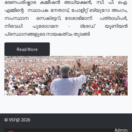
ഭരണപരിഷ്കാര കമ്മീഷൻ അധ്യക്ഷൻ, സി. പി. ഐ.
എമ്മിന്റെ സഥാപക നേതാവ്, പോളിറ്റ് ബ്യുറോ അംഗം,
സംസ്ഥാന സെക്രട്ടറി, ദേശാഭിമാനി പത്രാധിപർ,
നിരവധി പുരോഗമന - ട്രേഡ് യൂണിയൻ
പ്രസ്ഥാനങ്ങളുടെ നായകത്വം തുടങ്ങി
Read More
© VSF@ 2026
Admin