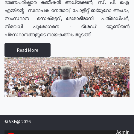
ഭരണപരിഷ്കാര കമ്മീഷൻ അധ്യക്ഷൻ, സി. പി. ഐ.
എമ്മിന്റെ സഥാപക നേതാവ്, പോളിറ്റ് ബ്യുറോ അംഗം,
സംസ്ഥാന സെക്രട്ടറി, ദേശാഭിമാനി പത്രാധിപർ,
നിരവധി പുരോഗമന - ട്രേഡ് യൂണിയൻ
പ്രസ്ഥാനങ്ങളുടെ നായകത്വം തുടങ്ങി
Read More
© VSF@ 2026
Admin