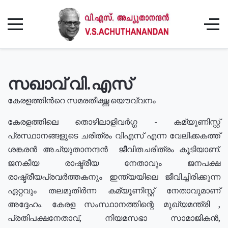
സഖാവ് വി.എസ്
കേരളത്തിൻറെ സമരതീക്ഷ്ണ യൌവ്വനം
കേരളത്തിലെ തൊഴിലാളിവർഗ്ഗ - കമ്യൂണിസ്റ്റ്
പ്രസ്ഥാനങ്ങളുടെ ചരിത്രം വിഎസ് എന്ന വേലിക്കകത്ത്
ശങ്കരൻ അച്യുതാനന്ദൻ ജീവിതചരിത്രം കൂടിയാണ്.
ജനകീയ രാഷ്ട്രീയ നേതാവും ജനപക്ഷ
രാഷ്ട്രീയപ്രവർത്തകനും ഇന്ത്യയിലെ ജീവിച്ചിരിക്കുന്ന
ഏറ്റവും തലമുതിർന്ന കമ്യൂണിസ്റ്റ് നേതാവുമാണ്
അദ്ദേഹം. കേരള സംസ്ഥാനത്തിന്റെ മുഖ്യമന്ത്രി ,
പ്രതിപക്ഷനേതാവ്, നിയമസഭാ സാമാജികൻ,