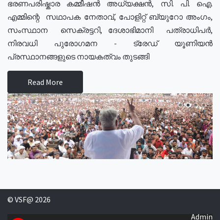
ഭരണപരിഷ്കാര കമ്മീഷൻ അധ്യക്ഷൻ, സി. പി. ഐ.
എമ്മിന്റെ സഥാപക നേതാവ്, പോളിറ്റ് ബ്യുറോ അംഗം,
സംസ്ഥാന സെക്രട്ടറി, ദേശാഭിമാനി പത്രാധിപർ,
നിരവധി പുരോഗമന - ട്രേഡ് യൂണിയൻ
പ്രസ്ഥാനങ്ങളുടെ നായകത്വം തുടങ്ങി
Read More
© VSF@ 2026
Admin