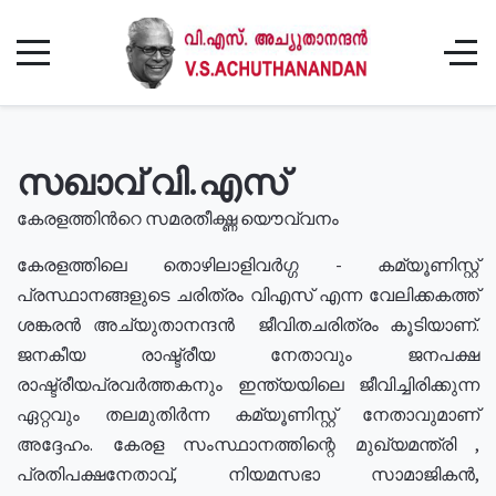
സഖാവ് വി.എസ്
കേരളത്തിൻറെ സമരതീക്ഷ്ണ യൌവ്വനം
കേരളത്തിലെ തൊഴിലാളിവർഗ്ഗ - കമ്യൂണിസ്റ്റ്
പ്രസ്ഥാനങ്ങളുടെ ചരിത്രം വിഎസ് എന്ന വേലിക്കകത്ത്
ശങ്കരൻ അച്യുതാനന്ദൻ ജീവിതചരിത്രം കൂടിയാണ്.
ജനകീയ രാഷ്ട്രീയ നേതാവും ജനപക്ഷ
രാഷ്ട്രീയപ്രവർത്തകനും ഇന്ത്യയിലെ ജീവിച്ചിരിക്കുന്ന
ഏറ്റവും തലമുതിർന്ന കമ്യൂണിസ്റ്റ് നേതാവുമാണ്
അദ്ദേഹം. കേരള സംസ്ഥാനത്തിന്റെ മുഖ്യമന്ത്രി ,
പ്രതിപക്ഷനേതാവ്, നിയമസഭാ സാമാജികൻ,