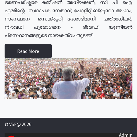
ഭരണപരിഷ്കാര കമ്മീഷൻ അധ്യക്ഷൻ, സി. പി. ഐ.
എമ്മിന്റെ സഥാപക നേതാവ്, പോളിറ്റ് ബ്യുറോ അംഗം,
സംസ്ഥാന സെക്രട്ടറി, ദേശാഭിമാനി പത്രാധിപർ,
നിരവധി പുരോഗമന - ട്രേഡ് യൂണിയൻ
പ്രസ്ഥാനങ്ങളുടെ നായകത്വം തുടങ്ങി
Read More
© VSF@ 2026
Admin