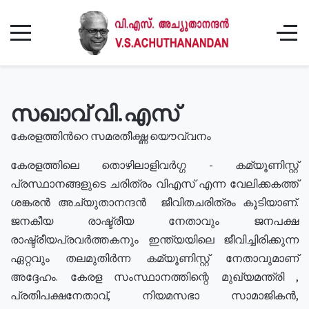
സഖാവ് വി.എസ്
കേരളത്തിൻറെ സമരതീക്ഷ്ണ യൌവ്വനം
കേരളത്തിലെ തൊഴിലാളിവർഗ്ഗ - കമ്യൂണിസ്റ്റ്
പ്രസ്ഥാനങ്ങളുടെ ചരിത്രം വിഎസ് എന്ന വേലിക്കകത്ത്
ശങ്കരൻ അച്യുതാനന്ദൻ ജീവിതചരിത്രം കൂടിയാണ്.
ജനകീയ രാഷ്ട്രീയ നേതാവും ജനപക്ഷ
രാഷ്ട്രീയപ്രവർത്തകനും ഇന്ത്യയിലെ ജീവിച്ചിരിക്കുന്ന
ഏറ്റവും തലമുതിർന്ന കമ്യൂണിസ്റ്റ് നേതാവുമാണ്
അദ്ദേഹം. കേരള സംസ്ഥാനത്തിന്റെ മുഖ്യമന്ത്രി ,
പ്രതിപക്ഷനേതാവ്, നിയമസഭാ സാമാജികൻ,