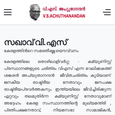
സഖാവ് വി.എസ്
കേരളത്തിൻറെ സമരതീക്ഷ്ണ യൌവ്വനം
കേരളത്തിലെ തൊഴിലാളിവർഗ്ഗ - കമ്യൂണിസ്റ്റ്
പ്രസ്ഥാനങ്ങളുടെ ചരിത്രം വിഎസ് എന്ന വേലിക്കകത്ത്
ശങ്കരൻ അച്യുതാനന്ദൻ ജീവിതചരിത്രം കൂടിയാണ്.
ജനകീയ രാഷ്ട്രീയ നേതാവും ജനപക്ഷ
രാഷ്ട്രീയപ്രവർത്തകനും ഇന്ത്യയിലെ ജീവിച്ചിരിക്കുന്ന
ഏറ്റവും തലമുതിർന്ന കമ്യൂണിസ്റ്റ് നേതാവുമാണ്
അദ്ദേഹം. കേരള സംസ്ഥാനത്തിന്റെ മുഖ്യമന്ത്രി ,
പ്രതിപക്ഷനേതാവ്, നിയമസഭാ സാമാജികൻ,