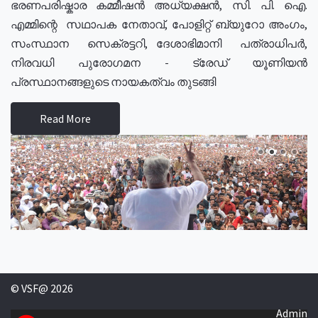
ഭരണപരിഷ്കാര കമ്മീഷൻ അധ്യക്ഷൻ, സി. പി. ഐ.
എമ്മിന്റെ സഥാപക നേതാവ്, പോളിറ്റ് ബ്യുറോ അംഗം,
സംസ്ഥാന സെക്രട്ടറി, ദേശാഭിമാനി പത്രാധിപർ,
നിരവധി പുരോഗമന - ട്രേഡ് യൂണിയൻ
പ്രസ്ഥാനങ്ങളുടെ നായകത്വം തുടങ്ങി
Read More
© VSF@ 2026
Admin