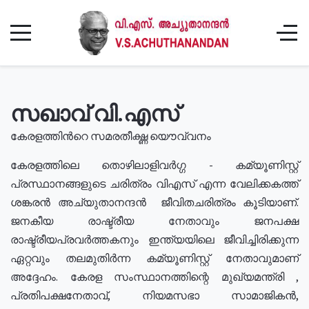
സഖാവ് വി.എസ്
കേരളത്തിൻറെ സമരതീക്ഷ്ണ യൌവ്വനം
കേരളത്തിലെ തൊഴിലാളിവർഗ്ഗ - കമ്യൂണിസ്റ്റ്
പ്രസ്ഥാനങ്ങളുടെ ചരിത്രം വിഎസ് എന്ന വേലിക്കകത്ത്
ശങ്കരൻ അച്യുതാനന്ദൻ ജീവിതചരിത്രം കൂടിയാണ്.
ജനകീയ രാഷ്ട്രീയ നേതാവും ജനപക്ഷ
രാഷ്ട്രീയപ്രവർത്തകനും ഇന്ത്യയിലെ ജീവിച്ചിരിക്കുന്ന
ഏറ്റവും തലമുതിർന്ന കമ്യൂണിസ്റ്റ് നേതാവുമാണ്
അദ്ദേഹം. കേരള സംസ്ഥാനത്തിന്റെ മുഖ്യമന്ത്രി ,
പ്രതിപക്ഷനേതാവ്, നിയമസഭാ സാമാജികൻ,