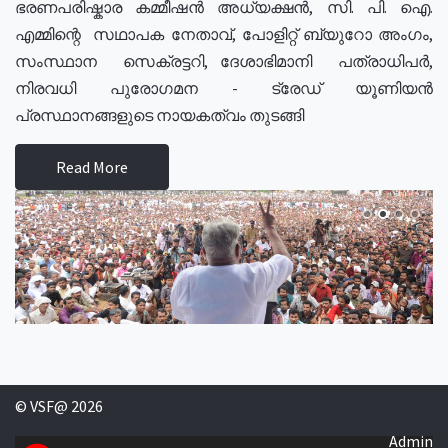
ഭരണപരിഷ്കാര കമ്മീഷൻ അധ്യക്ഷൻ, സി. പി. ഐ.
എമ്മിന്റെ സഥാപക നേതാവ്, പോളിറ്റ് ബ്യുറോ അംഗം,
സംസ്ഥാന സെക്രട്ടറി, ദേശാഭിമാനി പത്രാധിപർ,
നിരവധി പുരോഗമന - ട്രേഡ് യൂണിയൻ
പ്രസ്ഥാനങ്ങളുടെ നായകത്വം തുടങ്ങി
Read More
© VSF@ 2026
Admin