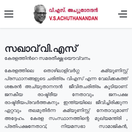
സഖാവ് വി.എസ്
കേരളത്തിൻറെ സമരതീക്ഷ്ണ യൌവ്വനം
കേരളത്തിലെ തൊഴിലാളിവർഗ്ഗ - കമ്യൂണിസ്റ്റ്
പ്രസ്ഥാനങ്ങളുടെ ചരിത്രം വിഎസ് എന്ന വേലിക്കകത്ത്
ശങ്കരൻ അച്യുതാനന്ദൻ ജീവിതചരിത്രം കൂടിയാണ്.
ജനകീയ രാഷ്ട്രീയ നേതാവും ജനപക്ഷ
രാഷ്ട്രീയപ്രവർത്തകനും ഇന്ത്യയിലെ ജീവിച്ചിരിക്കുന്ന
ഏറ്റവും തലമുതിർന്ന കമ്യൂണിസ്റ്റ് നേതാവുമാണ്
അദ്ദേഹം. കേരള സംസ്ഥാനത്തിന്റെ മുഖ്യമന്ത്രി ,
പ്രതിപക്ഷനേതാവ്, നിയമസഭാ സാമാജികൻ,