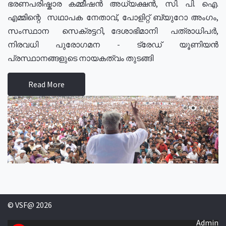
ഭരണപരിഷ്കാര കമ്മീഷൻ അധ്യക്ഷൻ, സി. പി. ഐ.
എമ്മിന്റെ സഥാപക നേതാവ്, പോളിറ്റ് ബ്യുറോ അംഗം,
സംസ്ഥാന സെക്രട്ടറി, ദേശാഭിമാനി പത്രാധിപർ,
നിരവധി പുരോഗമന - ട്രേഡ് യൂണിയൻ
പ്രസ്ഥാനങ്ങളുടെ നായകത്വം തുടങ്ങി
Read More
© VSF@ 2026
Admin