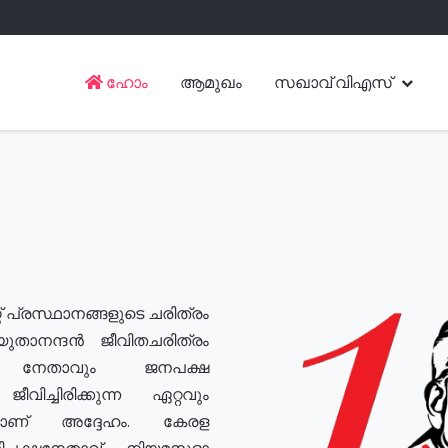
ഹോം
ആമുഖം
സഖാവ് വിഎസ്
് പ്രസ്ഥാനങ്ങളുടെ ചരിത്രം
യുതാനന്ദൻ ജീവിതചരിത്രം
യ നേതാവും ജനപക്ഷ
വിച്ചിരിക്കുന്ന ഏറ്റവും
ുമാണ് അദ്ദേഹം. കേരള
രതിപക്ഷനേതാവ്, നിയമസഭാ