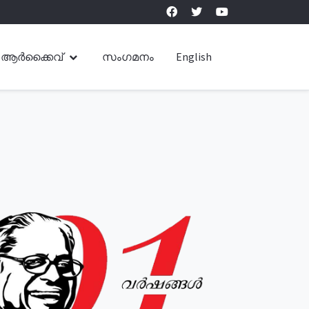
ആർക്കൈവ്
സംഗമനം
English