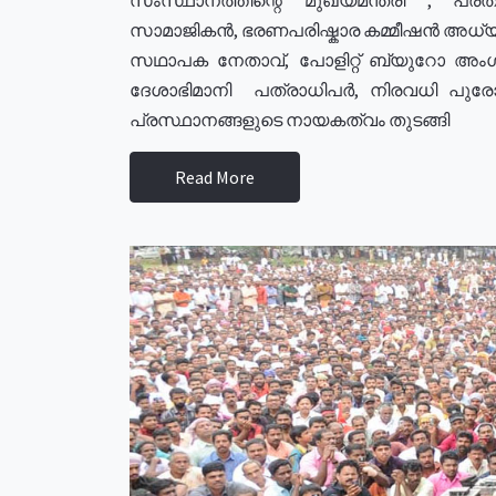
സാമാജികൻ, ഭരണപരിഷ്കാര കമ്മീഷൻ അധ്യക്
സഥാപക നേതാവ്, പോളിറ്റ് ബ്യുറോ അംഗ
ദേശാഭിമാനി പത്രാധിപർ, നിരവധി പു
പ്രസ്ഥാനങ്ങളുടെ നായകത്വം തുടങ്ങി
Read More