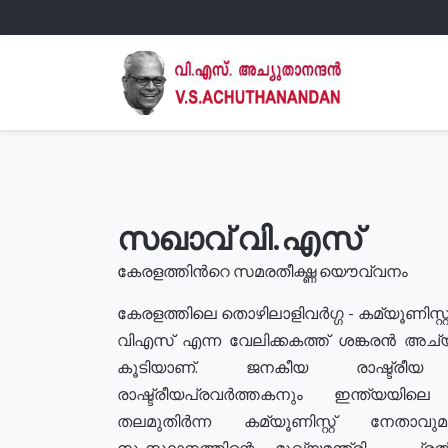
സഖാവ് വി.എസ്
കേരളത്തിൻറെ സമരതീക്ഷ്ണ യൌവ്വനം
കേരളത്തിലെ തൊഴിലാളിവർഗ്ഗ - കമ്യൂണിസ്റ്റ
വിഎസ് എന്ന വേലിക്കകത്ത് ശങ്കരൻ അച്
കൂടിയാണ്. ജനകീയ രാഷ്ട്രീ
രാഷ്ട്രീയപ്രവർത്തകനും ഇന്ത്യയിലെ ജീ
തലമുതിർന്ന കമ്യൂണിസ്റ്റ് നേതാവ
സംസ്ഥാനത്തിന്റെ മുഖ്യമന്ത്രി , പ്