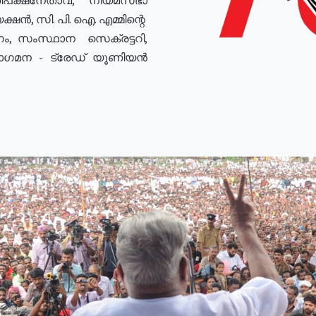
ഷൻ, സി. പി. ഐ. എമ്മിന്റെ
ം, സംസ്ഥാന സെക്രട്ടറി,
രോഗമന - ട്രേഡ് യൂണിയൻ