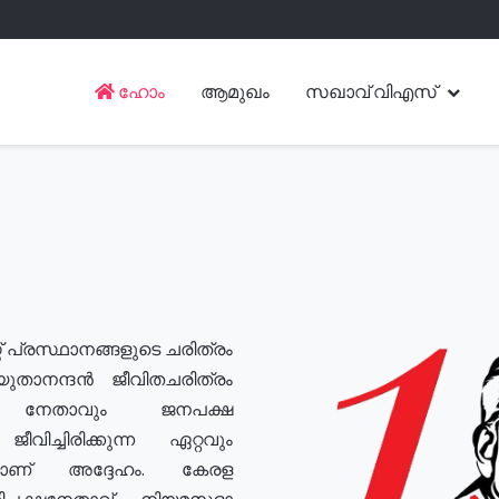
ഹോം
ആമുഖം
സഖാവ് വിഎസ്
് പ്രസ്ഥാനങ്ങളുടെ ചരിത്രം
യുതാനന്ദൻ ജീവിതചരിത്രം
യ നേതാവും ജനപക്ഷ
വിച്ചിരിക്കുന്ന ഏറ്റവും
ുമാണ് അദ്ദേഹം. കേരള
രതിപക്ഷനേതാവ്, നിയമസഭാ