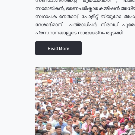
സാമാജികൻ, ഭരണപരിഷ്കാര കമ്മീഷൻ അധ്യക്
സഥാപക നേതാവ്, പോളിറ്റ് ബ്യുറോ അംഗ
ദേശാഭിമാനി പത്രാധിപർ, നിരവധി പു
പ്രസ്ഥാനങ്ങളുടെ നായകത്വം തുടങ്ങി
Read More