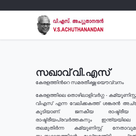
സഖാവ് വി.എസ്
കേരളത്തിൻറെ സമരതീക്ഷ്ണ യൌവ്വനം
കേരളത്തിലെ തൊഴിലാളിവർഗ്ഗ - കമ്യൂണിസ്റ്റ
വിഎസ് എന്ന വേലിക്കകത്ത് ശങ്കരൻ അച്
കൂടിയാണ്. ജനകീയ രാഷ്ട്രീ
രാഷ്ട്രീയപ്രവർത്തകനും ഇന്ത്യയിലെ ജീ
തലമുതിർന്ന കമ്യൂണിസ്റ്റ് നേതാവ
സംസ്ഥാനത്തിന്റെ മുഖ്യമന്ത്രി , പ്