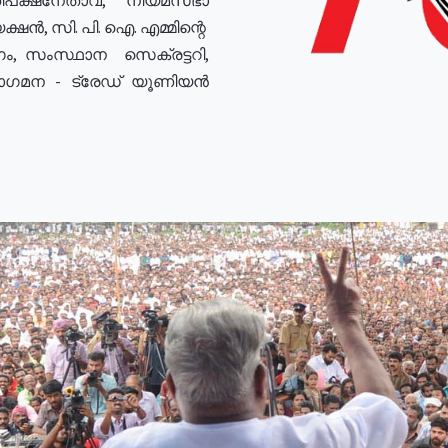
ഷൻ, സി. പി. ഐ. എമ്മിന്റെ
ം, സംസ്ഥാന സെക്രട്ടറി,
രോഗമന - ട്രേഡ് യൂണിയൻ