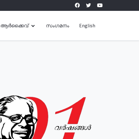
ആർക്കൈവ്
സംഗമനം
English