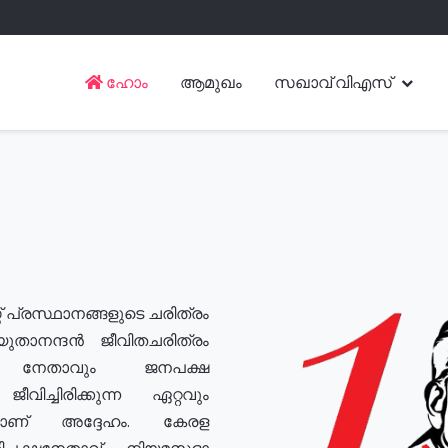
ഹോം
ആമുഖം
സഖാവ് വിഎസ്
് പ്രസ്ഥാനങ്ങളുടെ ചരിത്രം
യുതാനന്ദൻ ജീവിതചരിത്രം
യ നേതാവും ജനപക്ഷ
വിച്ചിരിക്കുന്ന ഏറ്റവും
ുമാണ് അദ്ദേഹം. കേരള
രതിപക്ഷനേതാവ്, നിയമസഭാ