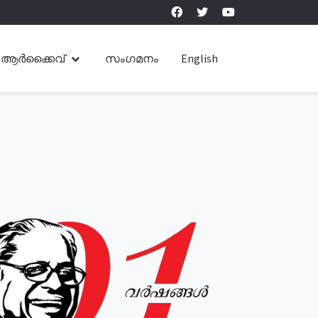
ആർക്കൈവ്
സംഗമനം
English