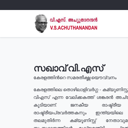
സഖാവ് വി.എസ്
കേരളത്തിൻറെ സമരതീക്ഷ്ണ യൌവ്വനം
കേരളത്തിലെ തൊഴിലാളിവർഗ്ഗ - കമ്യൂണിസ്റ്റ
വിഎസ് എന്ന വേലിക്കകത്ത് ശങ്കരൻ അച്
കൂടിയാണ്. ജനകീയ രാഷ്ട്രീ
രാഷ്ട്രീയപ്രവർത്തകനും ഇന്ത്യയിലെ ജീ
തലമുതിർന്ന കമ്യൂണിസ്റ്റ് നേതാവ
സംസ്ഥാനത്തിന്റെ മുഖ്യമന്ത്രി , പ്