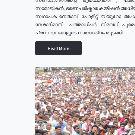
സാമാജികൻ, ഭരണപരിഷ്കാര കമ്മീഷൻ അധ്യക്
സഥാപക നേതാവ്, പോളിറ്റ് ബ്യുറോ അംഗ
ദേശാഭിമാനി പത്രാധിപർ, നിരവധി പു
പ്രസ്ഥാനങ്ങളുടെ നായകത്വം തുടങ്ങി
Read More