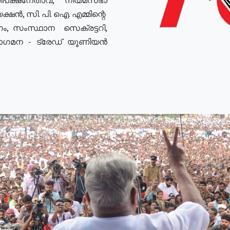
ഷൻ, സി. പി. ഐ. എമ്മിന്റെ
ം, സംസ്ഥാന സെക്രട്ടറി,
രോഗമന - ട്രേഡ് യൂണിയൻ