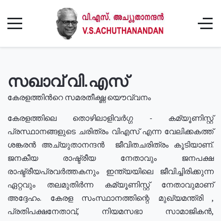
സഖാവ് വി.എസ്
കേരളത്തിൻറെ സമരതീക്ഷ്ണ യൌവ്വനം
കേരളത്തിലെ തൊഴിലാളിവർഗ്ഗ - കമ്യൂണിസ്റ്റ്
പ്രസ്ഥാനങ്ങളുടെ ചരിത്രം വിഎസ് എന്ന വേലിക്കകത്ത്
ശങ്കരൻ അച്യുതാനന്ദൻ ജീവിതചരിത്രം കൂടിയാണ്.
ജനകീയ രാഷ്ട്രീയ നേതാവും ജനപക്ഷ
രാഷ്ട്രീയപ്രവർത്തകനും ഇന്ത്യയിലെ ജീവിച്ചിരിക്കുന്ന
ഏറ്റവും തലമുതിർന്ന കമ്യൂണിസ്റ്റ് നേതാവുമാണ്
അദ്ദേഹം. കേരള സംസ്ഥാനത്തിന്റെ മുഖ്യമന്ത്രി ,
പ്രതിപക്ഷനേതാവ്, നിയമസഭാ സാമാജികൻ,