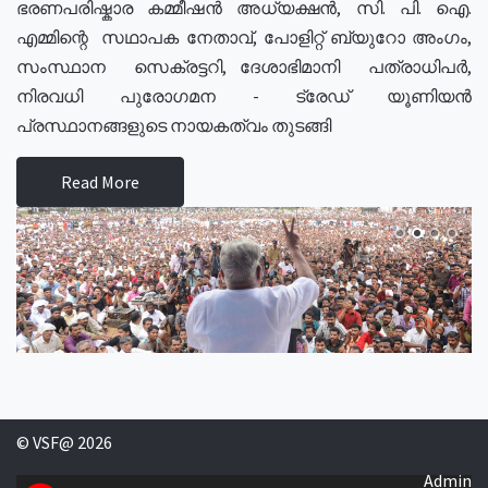
ഭരണപരിഷ്കാര കമ്മീഷൻ അധ്യക്ഷൻ, സി. പി. ഐ.
എമ്മിന്റെ സഥാപക നേതാവ്, പോളിറ്റ് ബ്യുറോ അംഗം,
സംസ്ഥാന സെക്രട്ടറി, ദേശാഭിമാനി പത്രാധിപർ,
നിരവധി പുരോഗമന - ട്രേഡ് യൂണിയൻ
പ്രസ്ഥാനങ്ങളുടെ നായകത്വം തുടങ്ങി
Read More
© VSF@ 2026
Admin