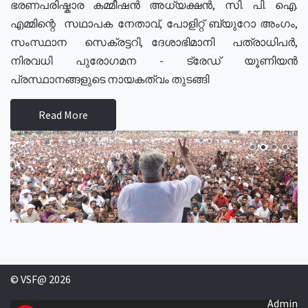
ഭരണപരിഷ്കാര കമ്മീഷൻ അധ്യക്ഷൻ, സി. പി. ഐ.
എമ്മിന്റെ സഥാപക നേതാവ്, പോളിറ്റ് ബ്യുറോ അംഗം,
സംസ്ഥാന സെക്രട്ടറി, ദേശാഭിമാനി പത്രാധിപർ,
നിരവധി പുരോഗമന - ട്രേഡ് യൂണിയൻ
പ്രസ്ഥാനങ്ങളുടെ നായകത്വം തുടങ്ങി
Read More
© VSF@ 2026
Admin