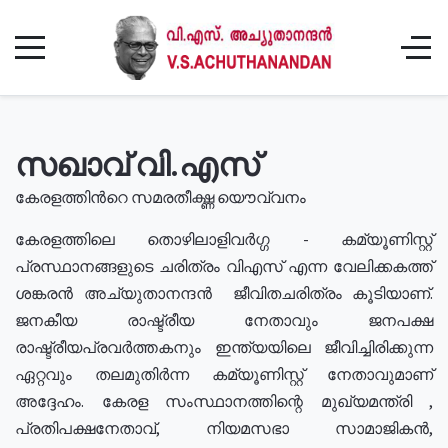
സഖാവ് വി.എസ്
കേരളത്തിൻറെ സമരതീക്ഷ്ണ യൌവ്വനം
കേരളത്തിലെ തൊഴിലാളിവർഗ്ഗ - കമ്യൂണിസ്റ്റ്
പ്രസ്ഥാനങ്ങളുടെ ചരിത്രം വിഎസ് എന്ന വേലിക്കകത്ത്
ശങ്കരൻ അച്യുതാനന്ദൻ ജീവിതചരിത്രം കൂടിയാണ്.
ജനകീയ രാഷ്ട്രീയ നേതാവും ജനപക്ഷ
രാഷ്ട്രീയപ്രവർത്തകനും ഇന്ത്യയിലെ ജീവിച്ചിരിക്കുന്ന
ഏറ്റവും തലമുതിർന്ന കമ്യൂണിസ്റ്റ് നേതാവുമാണ്
അദ്ദേഹം. കേരള സംസ്ഥാനത്തിന്റെ മുഖ്യമന്ത്രി ,
പ്രതിപക്ഷനേതാവ്, നിയമസഭാ സാമാജികൻ,