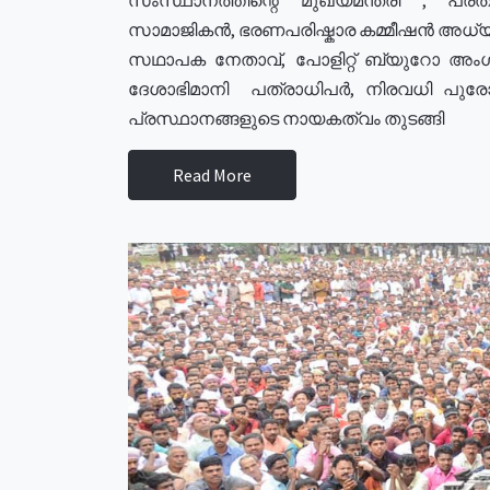
സാമാജികൻ, ഭരണപരിഷ്കാര കമ്മീഷൻ അധ്യക്
സഥാപക നേതാവ്, പോളിറ്റ് ബ്യുറോ അംഗ
ദേശാഭിമാനി പത്രാധിപർ, നിരവധി പു
പ്രസ്ഥാനങ്ങളുടെ നായകത്വം തുടങ്ങി
Read More