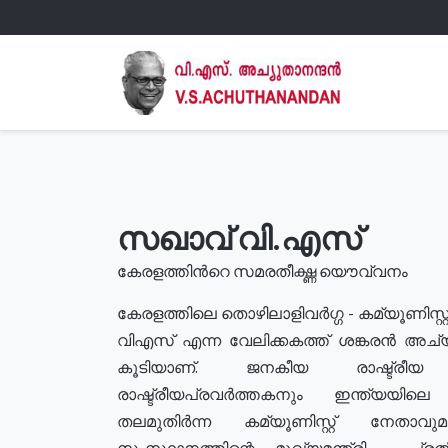
സഖാവ് വി.എസ്
കേരളത്തിൻറെ സമരതീക്ഷ്ണ യൌവ്വനം
കേരളത്തിലെ തൊഴിലാളിവർഗ്ഗ - കമ്യൂണിസ്റ്റ
വിഎസ് എന്ന വേലിക്കകത്ത് ശങ്കരൻ അച്
കൂടിയാണ്. ജനകീയ രാഷ്ട്രീ
രാഷ്ട്രീയപ്രവർത്തകനും ഇന്ത്യയിലെ ജീ
തലമുതിർന്ന കമ്യൂണിസ്റ്റ് നേതാവ
സംസ്ഥാനത്തിന്റെ മുഖ്യമന്ത്രി , പ്