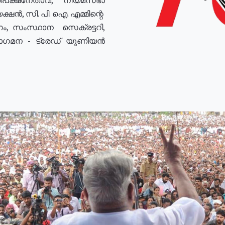
ഷൻ, സി. പി. ഐ. എമ്മിന്റെ
ം, സംസ്ഥാന സെക്രട്ടറി,
രോഗമന - ട്രേഡ് യൂണിയൻ