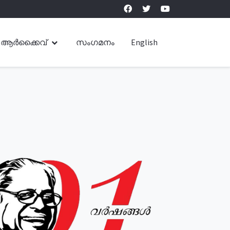
ആർക്കൈവ്
സംഗമനം
English