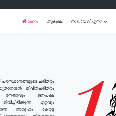
ഹോം
ആമുഖം
സഖാവ് വിഎസ്
് പ്രസ്ഥാനങ്ങളുടെ ചരിത്രം
യുതാനന്ദൻ ജീവിതചരിത്രം
യ നേതാവും ജനപക്ഷ
വിച്ചിരിക്കുന്ന ഏറ്റവും
ുമാണ് അദ്ദേഹം. കേരള
രതിപക്ഷനേതാവ്, നിയമസഭാ