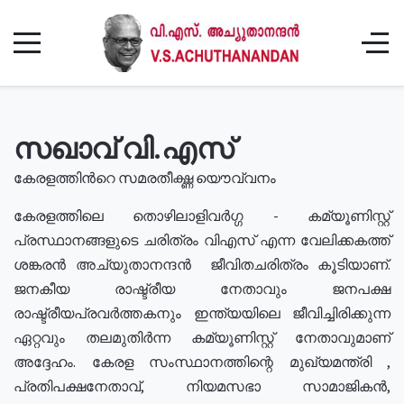
സഖാവ് വി.എസ്
കേരളത്തിൻറെ സമരതീക്ഷ്ണ യൌവ്വനം
കേരളത്തിലെ തൊഴിലാളിവർഗ്ഗ - കമ്യൂണിസ്റ്റ്
പ്രസ്ഥാനങ്ങളുടെ ചരിത്രം വിഎസ് എന്ന വേലിക്കകത്ത്
ശങ്കരൻ അച്യുതാനന്ദൻ ജീവിതചരിത്രം കൂടിയാണ്.
ജനകീയ രാഷ്ട്രീയ നേതാവും ജനപക്ഷ
രാഷ്ട്രീയപ്രവർത്തകനും ഇന്ത്യയിലെ ജീവിച്ചിരിക്കുന്ന
ഏറ്റവും തലമുതിർന്ന കമ്യൂണിസ്റ്റ് നേതാവുമാണ്
അദ്ദേഹം. കേരള സംസ്ഥാനത്തിന്റെ മുഖ്യമന്ത്രി ,
പ്രതിപക്ഷനേതാവ്, നിയമസഭാ സാമാജികൻ,