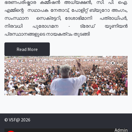
ഭരണപരിഷ്കാര കമ്മീഷൻ അധ്യക്ഷൻ, സി. പി. ഐ.
എമ്മിന്റെ സഥാപക നേതാവ്, പോളിറ്റ് ബ്യുറോ അംഗം,
സംസ്ഥാന സെക്രട്ടറി, ദേശാഭിമാനി പത്രാധിപർ,
നിരവധി പുരോഗമന - ട്രേഡ് യൂണിയൻ
പ്രസ്ഥാനങ്ങളുടെ നായകത്വം തുടങ്ങി
Read More
© VSF@ 2026
Admin