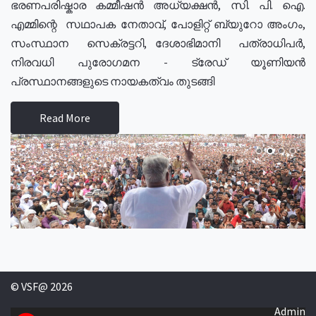
ഭരണപരിഷ്കാര കമ്മീഷൻ അധ്യക്ഷൻ, സി. പി. ഐ.
എമ്മിന്റെ സഥാപക നേതാവ്, പോളിറ്റ് ബ്യുറോ അംഗം,
സംസ്ഥാന സെക്രട്ടറി, ദേശാഭിമാനി പത്രാധിപർ,
നിരവധി പുരോഗമന - ട്രേഡ് യൂണിയൻ
പ്രസ്ഥാനങ്ങളുടെ നായകത്വം തുടങ്ങി
Read More
© VSF@ 2026
Admin