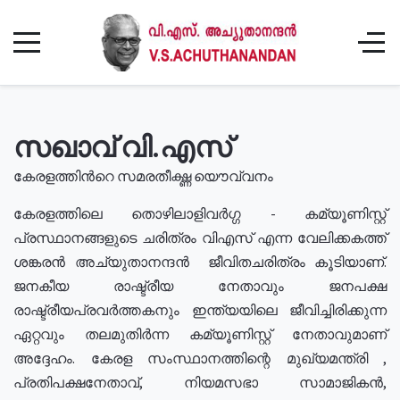
സഖാവ് വി.എസ്
കേരളത്തിൻറെ സമരതീക്ഷ്ണ യൌവ്വനം
കേരളത്തിലെ തൊഴിലാളിവർഗ്ഗ - കമ്യൂണിസ്റ്റ്
പ്രസ്ഥാനങ്ങളുടെ ചരിത്രം വിഎസ് എന്ന വേലിക്കകത്ത്
ശങ്കരൻ അച്യുതാനന്ദൻ ജീവിതചരിത്രം കൂടിയാണ്.
ജനകീയ രാഷ്ട്രീയ നേതാവും ജനപക്ഷ
രാഷ്ട്രീയപ്രവർത്തകനും ഇന്ത്യയിലെ ജീവിച്ചിരിക്കുന്ന
ഏറ്റവും തലമുതിർന്ന കമ്യൂണിസ്റ്റ് നേതാവുമാണ്
അദ്ദേഹം. കേരള സംസ്ഥാനത്തിന്റെ മുഖ്യമന്ത്രി ,
പ്രതിപക്ഷനേതാവ്, നിയമസഭാ സാമാജികൻ,