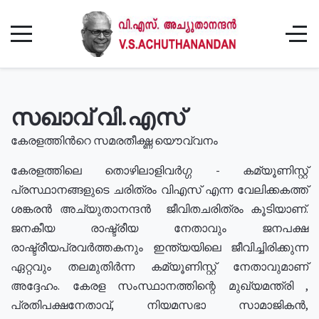
സഖാവ് വി.എസ്
കേരളത്തിൻറെ സമരതീക്ഷ്ണ യൌവ്വനം
കേരളത്തിലെ തൊഴിലാളിവർഗ്ഗ - കമ്യൂണിസ്റ്റ്
പ്രസ്ഥാനങ്ങളുടെ ചരിത്രം വിഎസ് എന്ന വേലിക്കകത്ത്
ശങ്കരൻ അച്യുതാനന്ദൻ ജീവിതചരിത്രം കൂടിയാണ്.
ജനകീയ രാഷ്ട്രീയ നേതാവും ജനപക്ഷ
രാഷ്ട്രീയപ്രവർത്തകനും ഇന്ത്യയിലെ ജീവിച്ചിരിക്കുന്ന
ഏറ്റവും തലമുതിർന്ന കമ്യൂണിസ്റ്റ് നേതാവുമാണ്
അദ്ദേഹം. കേരള സംസ്ഥാനത്തിന്റെ മുഖ്യമന്ത്രി ,
പ്രതിപക്ഷനേതാവ്, നിയമസഭാ സാമാജികൻ,