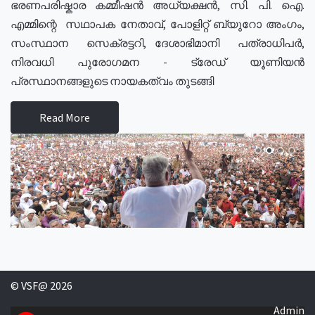
ഭരണപരിഷ്കാര കമ്മീഷൻ അധ്യക്ഷൻ, സി. പി. ഐ.
എമ്മിന്റെ സഥാപക നേതാവ്, പോളിറ്റ് ബ്യുറോ അംഗം,
സംസ്ഥാന സെക്രട്ടറി, ദേശാഭിമാനി പത്രാധിപർ,
നിരവധി പുരോഗമന - ട്രേഡ് യൂണിയൻ
പ്രസ്ഥാനങ്ങളുടെ നായകത്വം തുടങ്ങി
Read More
© VSF@ 2026
Admin