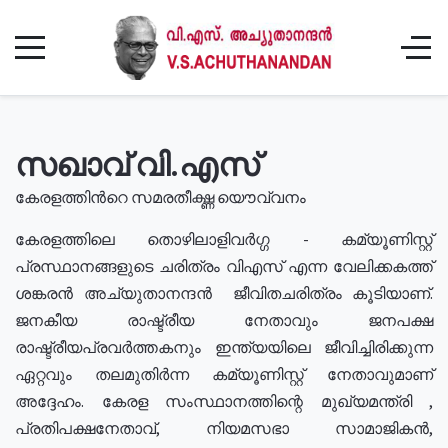
സഖാവ് വി.എസ്
കേരളത്തിൻറെ സമരതീക്ഷ്ണ യൌവ്വനം
കേരളത്തിലെ തൊഴിലാളിവർഗ്ഗ - കമ്യൂണിസ്റ്റ്
പ്രസ്ഥാനങ്ങളുടെ ചരിത്രം വിഎസ് എന്ന വേലിക്കകത്ത്
ശങ്കരൻ അച്യുതാനന്ദൻ ജീവിതചരിത്രം കൂടിയാണ്.
ജനകീയ രാഷ്ട്രീയ നേതാവും ജനപക്ഷ
രാഷ്ട്രീയപ്രവർത്തകനും ഇന്ത്യയിലെ ജീവിച്ചിരിക്കുന്ന
ഏറ്റവും തലമുതിർന്ന കമ്യൂണിസ്റ്റ് നേതാവുമാണ്
അദ്ദേഹം. കേരള സംസ്ഥാനത്തിന്റെ മുഖ്യമന്ത്രി ,
പ്രതിപക്ഷനേതാവ്, നിയമസഭാ സാമാജികൻ,