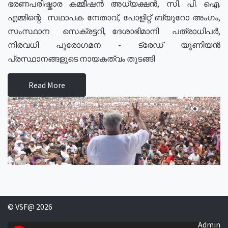
ഭരണപരിഷ്കാര കമ്മീഷൻ അധ്യക്ഷൻ, സി. പി. ഐ.
എമ്മിന്റെ സഥാപക നേതാവ്, പോളിറ്റ് ബ്യുറോ അംഗം,
സംസ്ഥാന സെക്രട്ടറി, ദേശാഭിമാനി പത്രാധിപർ,
നിരവധി പുരോഗമന - ട്രേഡ് യൂണിയൻ
പ്രസ്ഥാനങ്ങളുടെ നായകത്വം തുടങ്ങി
Read More
© VSF@ 2026
Admin