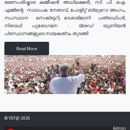
ഭരണപരിഷ്കാര കമ്മീഷൻ അധ്യക്ഷൻ, സി. പി. ഐ.
എമ്മിന്റെ സഥാപക നേതാവ്, പോളിറ്റ് ബ്യുറോ അംഗം,
സംസ്ഥാന സെക്രട്ടറി, ദേശാഭിമാനി പത്രാധിപർ,
നിരവധി പുരോഗമന - ട്രേഡ് യൂണിയൻ
പ്രസ്ഥാനങ്ങളുടെ നായകത്വം തുടങ്ങി
Read More
© VSF@ 2026
Admin