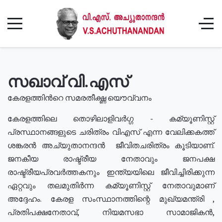
സഖാവ് വി.എസ്
കേരളത്തിൻറെ സമരതീക്ഷ്ണ യൌവ്വനം
കേരളത്തിലെ തൊഴിലാളിവർഗ്ഗ - കമ്യൂണിസ്റ്റ്
പ്രസ്ഥാനങ്ങളുടെ ചരിത്രം വിഎസ് എന്ന വേലിക്കകത്ത്
ശങ്കരൻ അച്യുതാനന്ദൻ ജീവിതചരിത്രം കൂടിയാണ്.
ജനകീയ രാഷ്ട്രീയ നേതാവും ജനപക്ഷ
രാഷ്ട്രീയപ്രവർത്തകനും ഇന്ത്യയിലെ ജീവിച്ചിരിക്കുന്ന
ഏറ്റവും തലമുതിർന്ന കമ്യൂണിസ്റ്റ് നേതാവുമാണ്
അദ്ദേഹം. കേരള സംസ്ഥാനത്തിന്റെ മുഖ്യമന്ത്രി ,
പ്രതിപക്ഷനേതാവ്, നിയമസഭാ സാമാജികൻ,